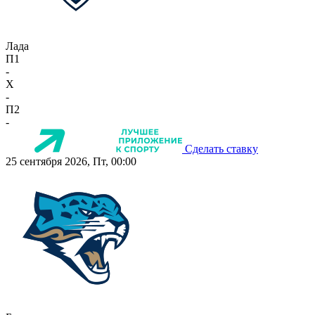
Лада
П1
-
X
-
П2
-
Сделать ставку
25 сентября 2026, Пт, 00:00