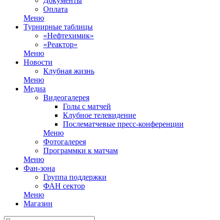
Документы
Оплата
Меню
Турнирные таблицы
«Нефтехимик»
«Реактор»
Меню
Новости
Клубная жизнь
Меню
Медиа
Видеогалерея
Голы с матчей
Клубное телевидение
Послематчевые пресс-конференции
Меню
Фотогалерея
Программки к матчам
Меню
Фан-зона
Группа поддержки
ФАН сектор
Меню
Магазин