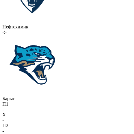
Нефтехимик
-:-
Барыс
П1
-
X
-
П2
-