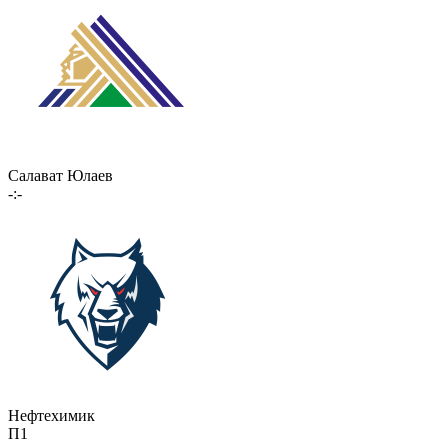
Салават Юлаев
-:-
Нефтехимик
П1