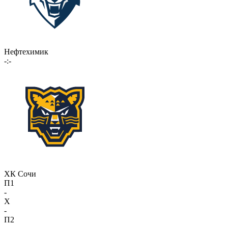
Нефтехимик
-:-
ХК Сочи
П1
-
X
-
П2