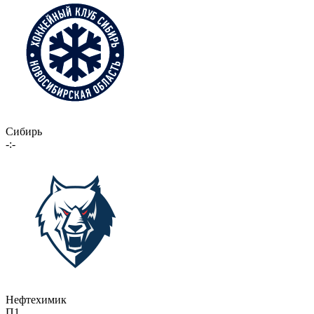
Сибирь
-:-
Нефтехимик
П1