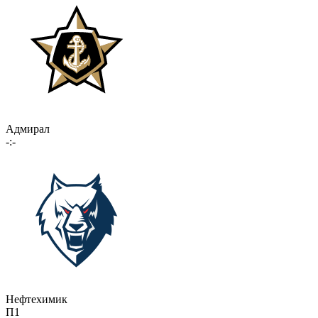
Адмирал
-:-
Нефтехимик
П1