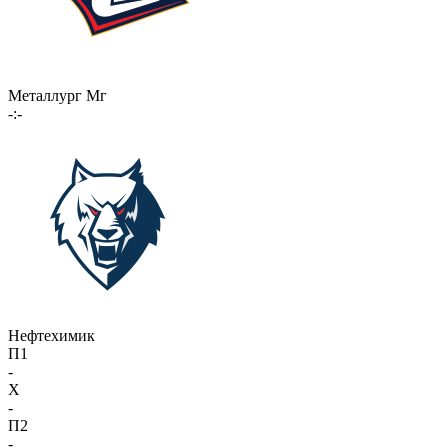
Металлург Мг
-:-
Нефтехимик
П1
-
X
-
П2
-