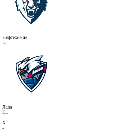
Нефтехимик
-:-
Лада
П1
-
X
-