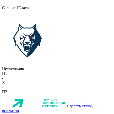
Салават Юлаев
-:-
Нефтехимик
П1
-
X
-
П2
-
Сделать ставку
все матчи