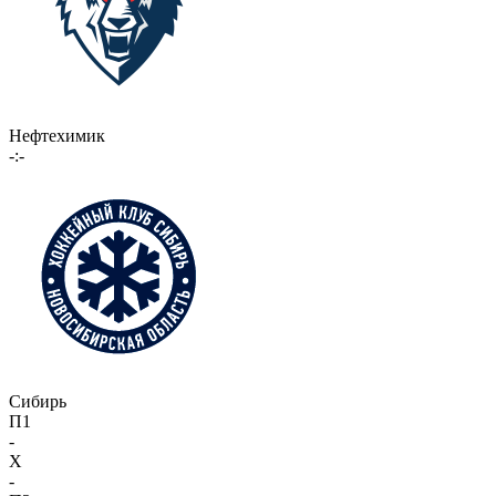
Нефтехимик
-:-
Сибирь
П1
-
X
-