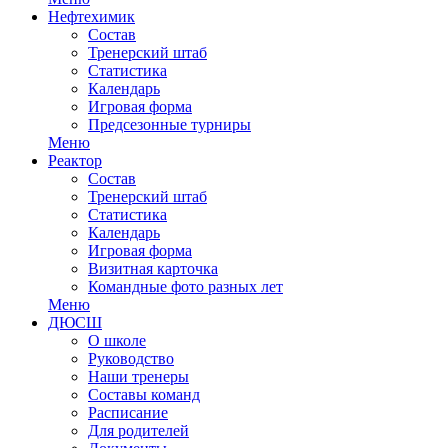
Нефтехимик
Состав
Тренерский штаб
Статистика
Календарь
Игровая форма
Предсезонные турниры
Меню
Реактор
Состав
Тренерский штаб
Статистика
Календарь
Игровая форма
Визитная карточка
Командные фото разных лет
Меню
ДЮСШ
О школе
Руководство
Наши тренеры
Составы команд
Расписание
Для родителей