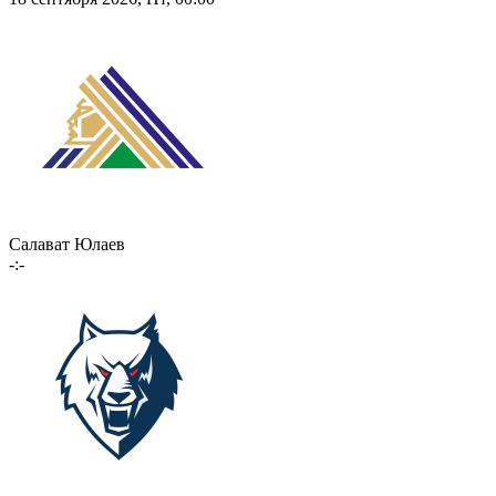
Салават Юлаев
-:-