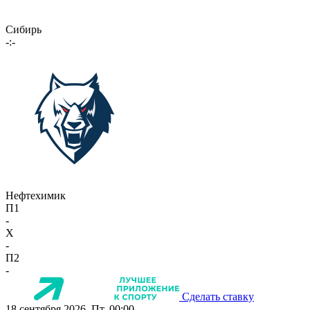
Сибирь
-:-
Нефтехимик
П1
-
X
-
П2
-
Сделать ставку
18 сентября 2026, Пт, 00:00