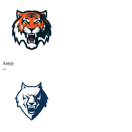
Амур
-:-