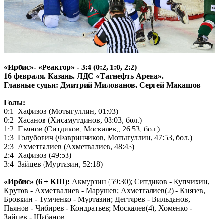
«Ирбис»- «Реактор» - 3:4 (0:2, 1:0, 2:2)
16 февраля. Казань. ЛДС «Татнефть Арена».
Главные судьи: Дмитрий Милованов, Сергей Макашов
Голы:
0:1 Хафизов (Мотыгуллин, 01:03)
0:2 Хасанов (Хисамутдинов, 08:03, бол.)
1:2 Пьянов (Ситдиков, Москалев,, 26:53, бол.)
1:3 Голубович (Фавринчиков, Мотыгуллин, 47:53, бол.)
2:3 Ахметгалиев (Ахметвалиев, 48:43)
2:4 Хафизов (49:53)
3:4 Зайцев (Муртазин, 52:18)
«Ирбис» (6 + КШ):
Акмурзин (59:30); Ситдиков - Купчихин,
Крутов - Ахметвалиев - Марушев; Ахметгалиев(2) - Князев,
Бровкин - Тумченко - Муртазин; Дегтярев - Вильданов,
Пьянов - Чибирев - Кондратьев; Москалев(4), Хоменко -
Зайцев - Шабанов.