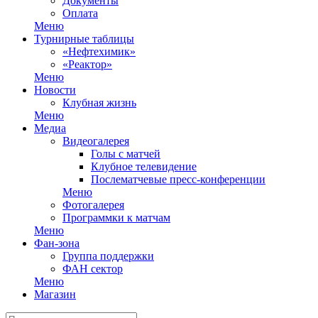
Документы
Оплата
Меню
Турнирные таблицы
«Нефтехимик»
«Реактор»
Меню
Новости
Клубная жизнь
Меню
Медиа
Видеогалерея
Голы с матчей
Клубное телевидение
Послематчевые пресс-конференции
Меню
Фотогалерея
Программки к матчам
Меню
Фан-зона
Группа поддержки
ФАН сектор
Меню
Магазин