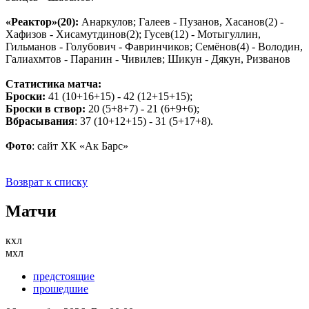
«Реактор»(20):
Анаркулов; Галеев - Пузанов, Хасанов(2) -
Хафизов - Хисамутдинов(2); Гусев(12) - Мотыгуллин,
Гильманов - Голубович - Фавринчиков; Семёнов(4) - Володин,
Галиахмтов - Паранин - Чивилев; Шикун - Дякун, Ризванов
Статистика матча:
Броски:
41 (10+16+15) - 42 (12+15+15);
Броски в створ:
20 (5+8+7) - 21 (6+9+6);
Вбрасывания
: 37 (10+12+15) - 31 (5+17+8).
Фото
: сайт ХК «Ак Барс»
Возврат к списку
Матчи
кхл
мхл
предстоящие
прошедшие