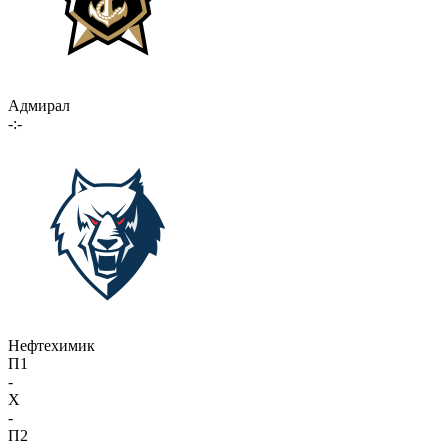
Адмирал
-:-
Нефтехимик
П1
-
X
-
П2