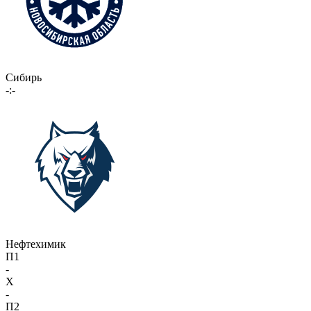
Сибирь
-:-
Нефтехимик
П1
-
X
-
П2