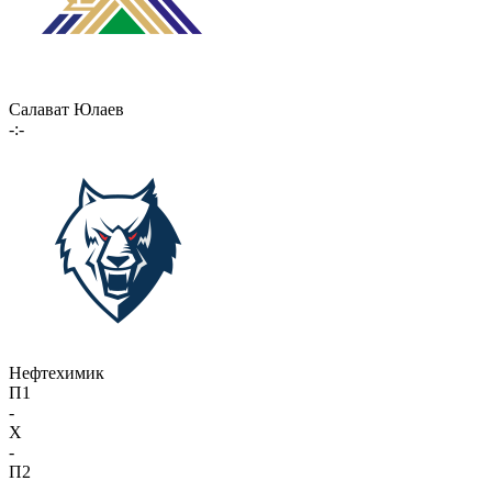
Салават Юлаев
-:-
Нефтехимик
П1
-
X
-
П2
-