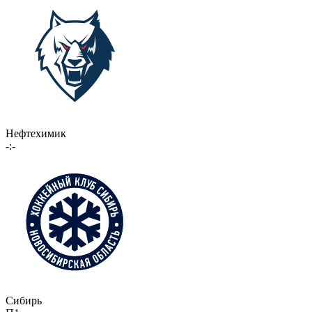
Нефтехимик
-:-
Сибирь