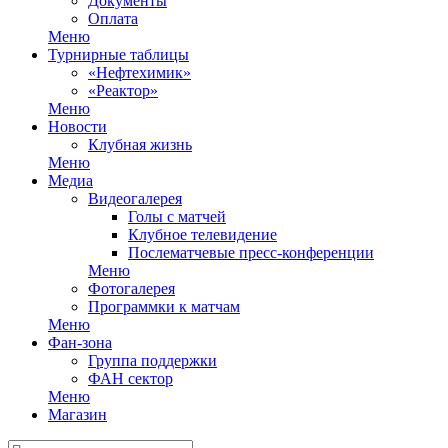
Документы
Оплата
Меню
Турнирные таблицы
«Нефтехимик»
«Реактор»
Меню
Новости
Клубная жизнь
Меню
Медиа
Видеогалерея
Голы с матчей
Клубное телевидение
Послематчевые пресс-конференции
Меню
Фотогалерея
Программки к матчам
Меню
Фан-зона
Группа поддержки
ФАН сектор
Меню
Магазин