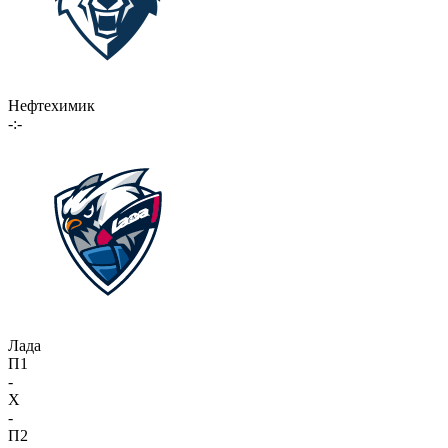
Нефтехимик
-:-
Лада
П1
-
X
-
П2