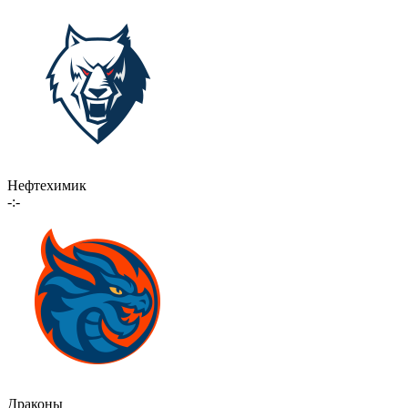
Нефтехимик
-:-
Драконы