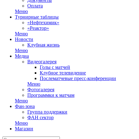
Документы
Оплата
Меню
Турнирные таблицы
«Нефтехимик»
«Реактор»
Меню
Новости
Клубная жизнь
Меню
Медиа
Видеогалерея
Голы с матчей
Клубное телевидение
Послематчевые пресс-конференции
Меню
Фотогалерея
Программки к матчам
Меню
Фан-зона
Группа поддержки
ФАН сектор
Меню
Магазин