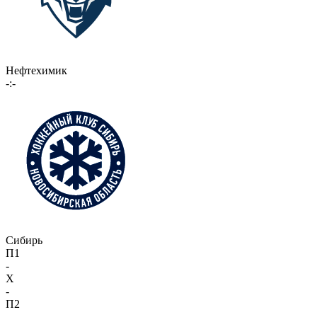
Нефтехимик
-:-
Сибирь
П1
-
X
-
П2
-