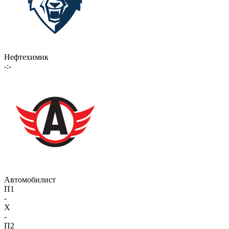
Нефтехимик
-:-
Автомобилист
П1
-
X
-
П2