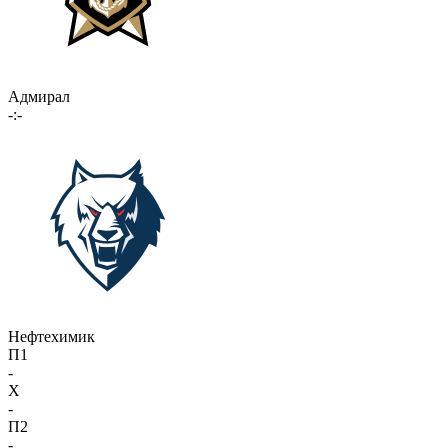
Адмирал
-:-
Нефтехимик
П1
-
X
-
П2
-