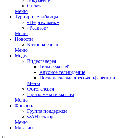
Документы
Оплата
Меню
Турнирные таблицы
«Нефтехимик»
«Реактор»
Меню
Новости
Клубная жизнь
Меню
Медиа
Видеогалерея
Голы с матчей
Клубное телевидение
Послематчевые пресс-конференции
Меню
Фотогалерея
Программки к матчам
Меню
Фан-зона
Группа поддержки
ФАН сектор
Меню
Магазин