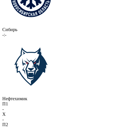
Сибирь
-:-
Нефтехимик
П1
-
X
-
П2