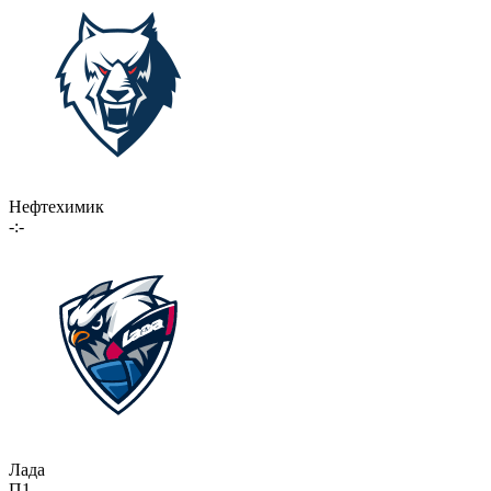
Нефтехимик
-:-
Лада
П1