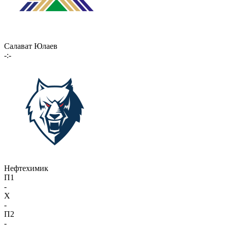
Салават Юлаев
-:-
Нефтехимик
П1
-
X
-
П2
-