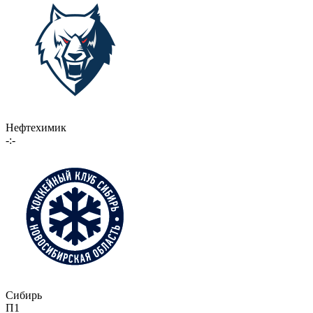
Нефтехимик
-:-
Сибирь
П1