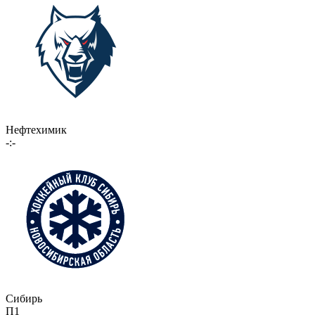
Нефтехимик
-:-
Сибирь
П1