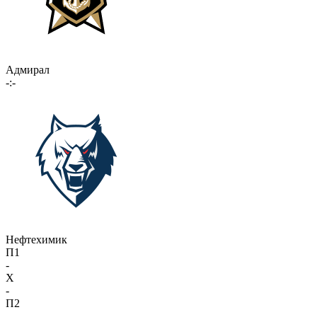
Адмирал
-:-
Нефтехимик
П1
-
X
-
П2
-