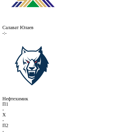
Салават Юлаев
-:-
Нефтехимик
П1
-
X
-
П2
-