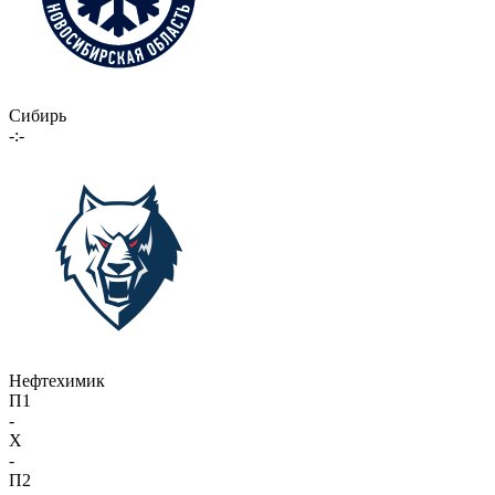
Сибирь
-:-
Нефтехимик
П1
-
X
-
П2