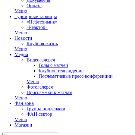
Документы
Оплата
Меню
Турнирные таблицы
«Нефтехимик»
«Реактор»
Меню
Новости
Клубная жизнь
Меню
Медиа
Видеогалерея
Голы с матчей
Клубное телевидение
Послематчевые пресс-конференции
Меню
Фотогалерея
Программки к матчам
Меню
Фан-зона
Группа поддержки
ФАН сектор
Меню
Магазин