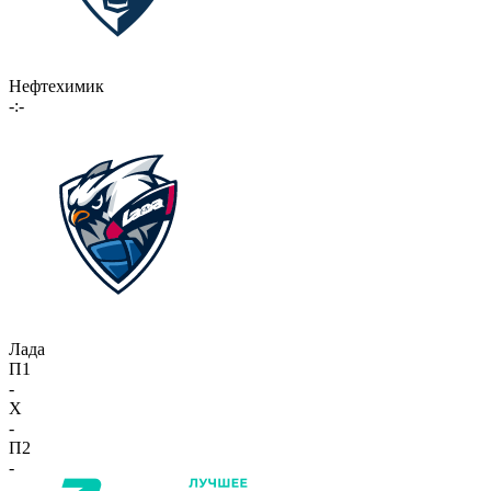
Нефтехимик
-:-
Лада
П1
-
X
-
П2
-