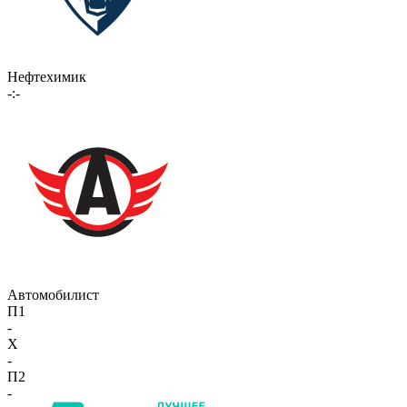
Нефтехимик
-:-
Автомобилист
П1
-
X
-
П2
-