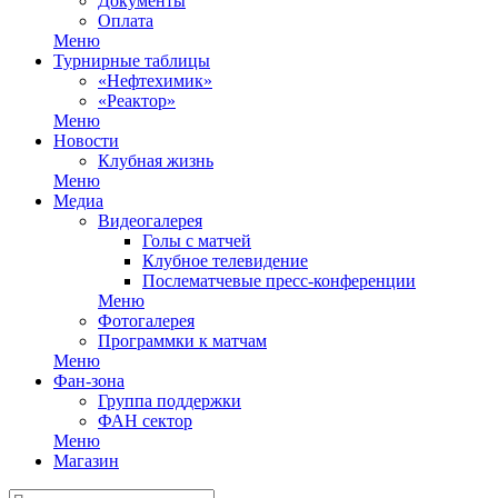
Документы
Оплата
Меню
Турнирные таблицы
«Нефтехимик»
«Реактор»
Меню
Новости
Клубная жизнь
Меню
Медиа
Видеогалерея
Голы с матчей
Клубное телевидение
Послематчевые пресс-конференции
Меню
Фотогалерея
Программки к матчам
Меню
Фан-зона
Группа поддержки
ФАН сектор
Меню
Магазин