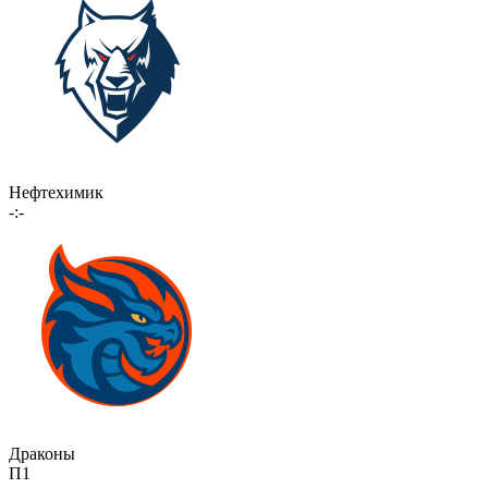
Нефтехимик
-:-
Драконы
П1