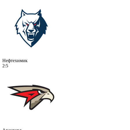
Нефтехимик
2:5