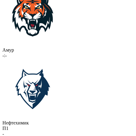
Амур
-:-
Нефтехимик
П1
-