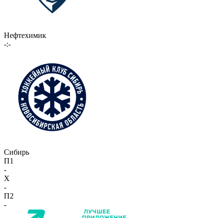
Нефтехимик
-:-
Сибирь
П1
-
X
-
П2
-