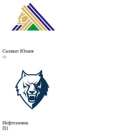
Салават Юлаев
-:-
Нефтехимик
П1
-