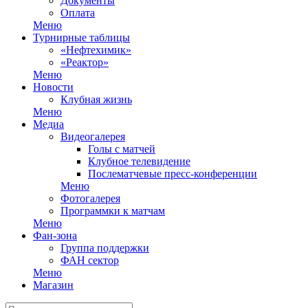
Документы
Оплата
Меню
Турнирные таблицы
«Нефтехимик»
«Реактор»
Меню
Новости
Клубная жизнь
Меню
Медиа
Видеогалерея
Голы с матчей
Клубное телевидение
Послематчевые пресс-конференции
Меню
Фотогалерея
Программки к матчам
Меню
Фан-зона
Группа поддержки
ФАН сектор
Меню
Магазин