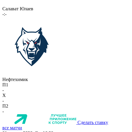
Салават Юлаев
-:-
Нефтехимик
П1
-
X
-
П2
-
Сделать ставку
все матчи