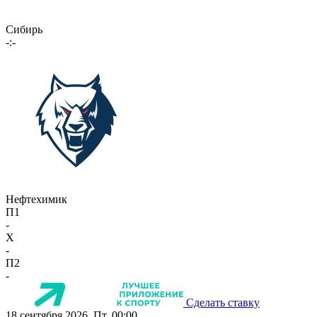
Сибирь
-:-
Нефтехимик
П1
-
X
-
П2
-
Сделать ставку
18 сентября 2026, Пт, 00:00