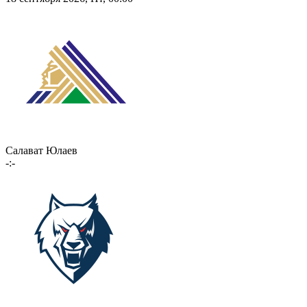
Салават Юлаев
-:-