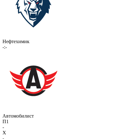
Нефтехимик
-:-
Автомобилист
П1
-
X
-