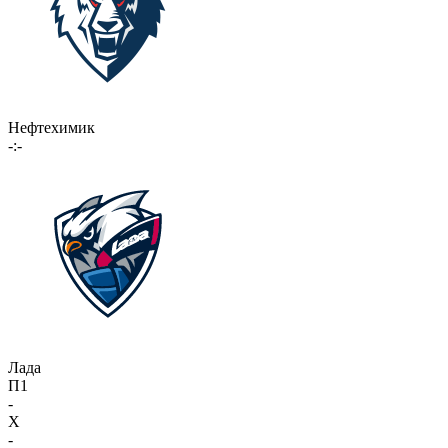
Нефтехимик
-:-
Лада
П1
-
X
-