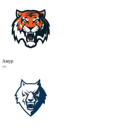
Амур
-:-