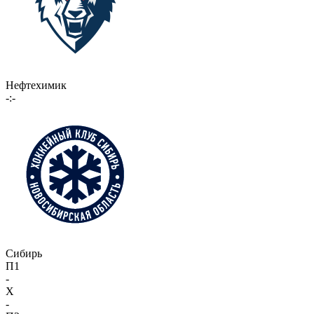
Нефтехимик
-:-
Сибирь
П1
-
X
-