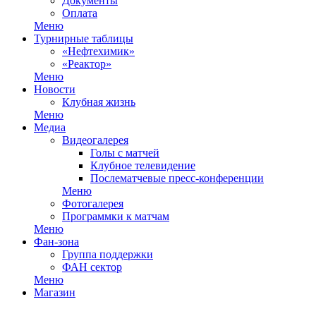
Документы
Оплата
Меню
Турнирные таблицы
«Нефтехимик»
«Реактор»
Меню
Новости
Клубная жизнь
Меню
Медиа
Видеогалерея
Голы с матчей
Клубное телевидение
Послематчевые пресс-конференции
Меню
Фотогалерея
Программки к матчам
Меню
Фан-зона
Группа поддержки
ФАН сектор
Меню
Магазин