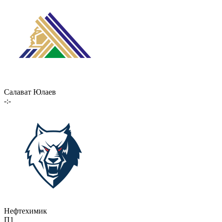
Салават Юлаев
-:-
Нефтехимик
П1