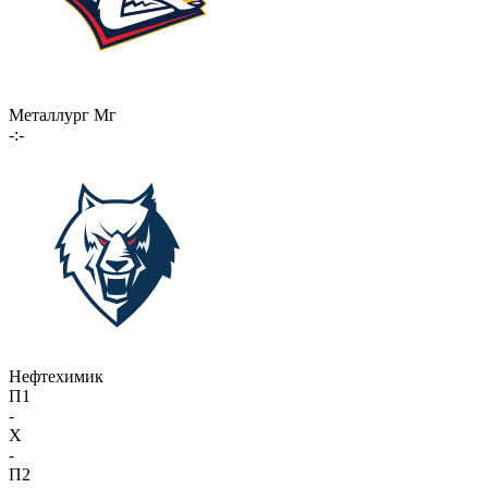
Металлург Мг
-:-
Нефтехимик
П1
-
X
-
П2