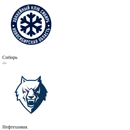
Сибирь
-:-
Нефтехимик