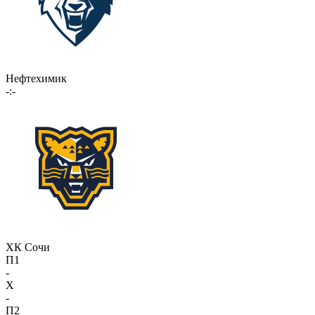
Нефтехимик
-:-
ХК Сочи
П1
-
X
-
П2