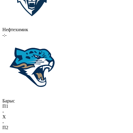
Нефтехимик
-:-
Барыс
П1
-
X
-
П2
-