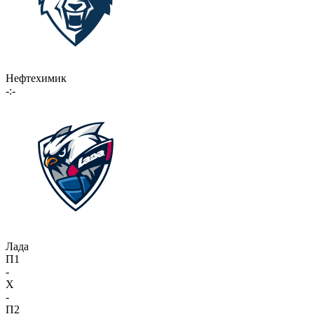
Нефтехимик
-:-
Лада
П1
-
X
-
П2