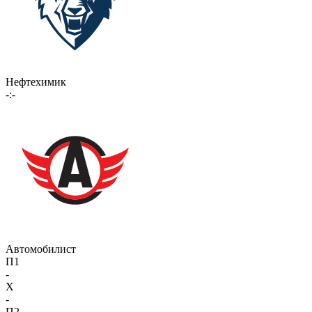
Нефтехимик
-:-
Автомобилист
П1
-
X
-
П2