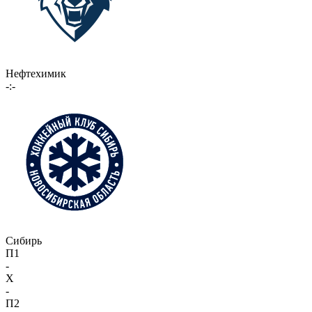
Нефтехимик
-:-
Сибирь
П1
-
X
-
П2