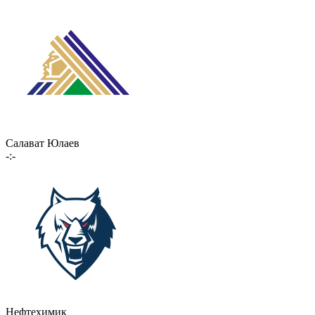
Салават Юлаев
-:-
Нефтехимик