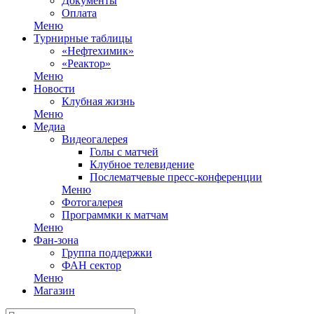
Документы
Оплата
Меню
Турнирные таблицы
«Нефтехимик»
«Реактор»
Меню
Новости
Клубная жизнь
Меню
Медиа
Видеогалерея
Голы с матчей
Клубное телевидение
Послематчевые пресс-конференции
Меню
Фотогалерея
Программки к матчам
Меню
Фан-зона
Группа поддержки
ФАН сектор
Меню
Магазин