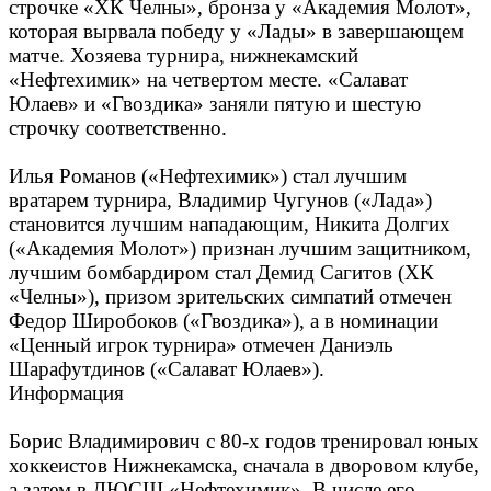
строчке «ХК Челны», бронза у «Академия Молот»,
которая вырвала победу у «Лады» в завершающем
матче. Хозяева турнира, нижнекамский
«Нефтехимик» на четвертом месте. «Салават
Юлаев» и «Гвоздика» заняли пятую и шестую
строчку соответственно.
Илья Романов («Нефтехимик») стал лучшим
вратарем турнира, Владимир Чугунов («Лада»)
становится лучшим нападающим, Никита Долгих
(«Академия Молот») признан лучшим защитником,
лучшим бомбардиром стал Демид Сагитов (ХК
«Челны»), призом зрительских симпатий отмечен
Федор Широбоков («Гвоздика»), а в номинации
«Ценный игрок турнира» отмечен Даниэль
Шарафутдинов («Салават Юлаев»).
Информация
Борис Владимирович с 80-х годов тренировал юных
хоккеистов Нижнекамска, сначала в дворовом клубе,
а затем в ДЮСШ «Нефтехимик». В числе его