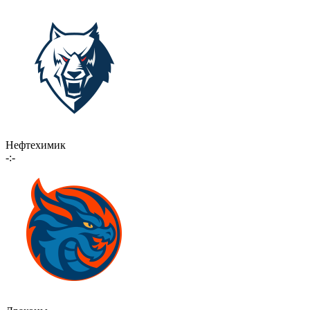
Нефтехимик
-:-