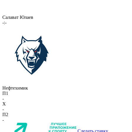
Салават Юлаев
-:-
Нефтехимик
П1
-
X
-
П2
-
Сделать ставку