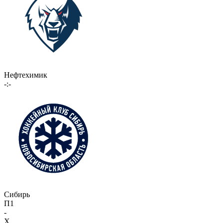
Нефтехимик
-:-
Сибирь
П1
-
X