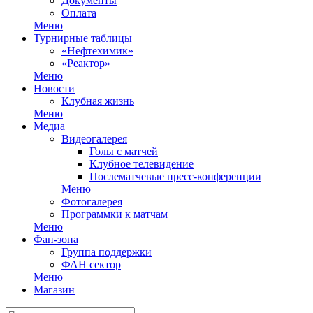
Документы
Оплата
Меню
Турнирные таблицы
«Нефтехимик»
«Реактор»
Меню
Новости
Клубная жизнь
Меню
Медиа
Видеогалерея
Голы с матчей
Клубное телевидение
Послематчевые пресс-конференции
Меню
Фотогалерея
Программки к матчам
Меню
Фан-зона
Группа поддержки
ФАН сектор
Меню
Магазин