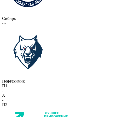
Сибирь
-:-
Нефтехимик
П1
-
X
-
П2
-