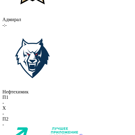
Адмирал
-:-
Нефтехимик
П1
-
X
-
П2
-