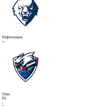
Нефтехимик
-:-
Лада
П1
-