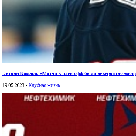
Энтони Камара: «Матчи в плей-офф были невероятно эмо
19.05.2023 •
Клубная жизнь