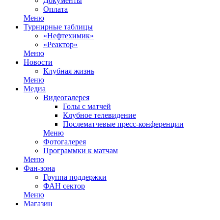
Документы
Оплата
Меню
Турнирные таблицы
«Нефтехимик»
«Реактор»
Меню
Новости
Клубная жизнь
Меню
Медиа
Видеогалерея
Голы с матчей
Клубное телевидение
Послематчевые пресс-конференции
Меню
Фотогалерея
Программки к матчам
Меню
Фан-зона
Группа поддержки
ФАН сектор
Меню
Магазин