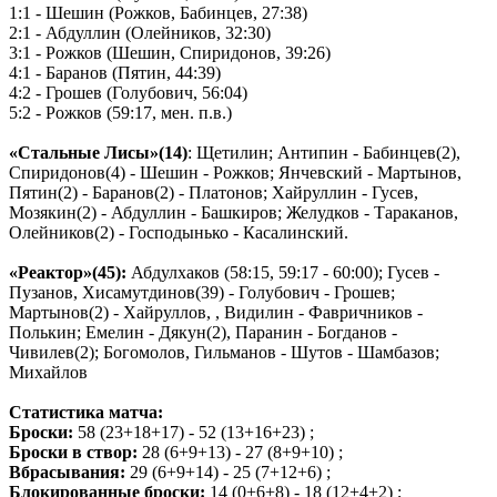
1:1 - Шешин (Рожков, Бабинцев, 27:38)
2:1 - Абдуллин (Олейников, 32:30)
3:1 - Рожков (Шешин, Спиридонов, 39:26)
4:1 - Баранов (Пятин, 44:39)
4:2 - Грошев (Голубович, 56:04)
5:2 - Рожков (59:17, мен. п.в.)
«Стальные Лисы»(14)
: Щетилин; Антипин - Бабинцев(2),
Спиридонов(4) - Шешин - Рожков; Янчевский - Мартынов,
Пятин(2) - Баранов(2) - Платонов; Хайруллин - Гусев,
Мозякин(2) - Абдуллин - Башкиров; Желудков - Тараканов,
Олейников(2) - Господынько - Касалинский.
«Реактор»(45):
Абдулхаков (58:15, 59:17 - 60:00); Гусев -
Пузанов, Хисамутдинов(39) - Голубович - Грошев;
Мартынов(2) - Хайруллов, , Видилин - Фавричников -
Полькин; Емелин - Дякун(2), Паранин - Богданов -
Чивилев(2); Богомолов, Гильманов - Шутов - Шамбазов;
Михайлов
Статистика матча:
Броски:
58 (23+18+17) - 52 (13+16+23) ;
Броски в створ:
28 (6+9+13) - 27 (8+9+10) ;
Вбрасывания:
29 (6+9+14) - 25 (7+12+6) ;
Блокированные броски:
14 (0+6+8) - 18 (12+4+2) ;