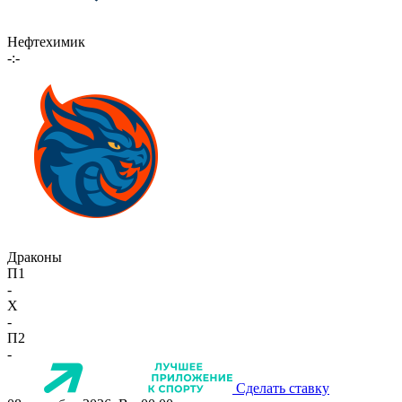
Нефтехимик
-:-
Драконы
П1
-
X
-
П2
-
Сделать ставку