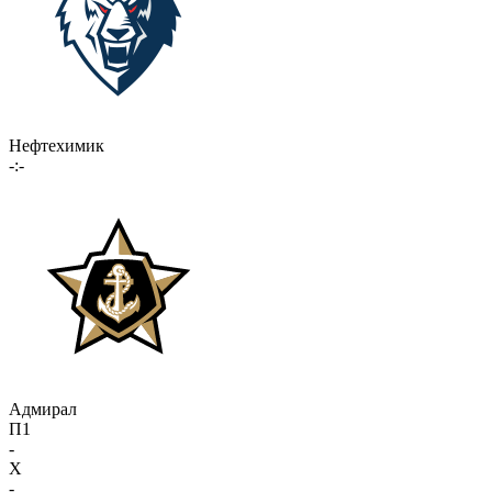
Нефтехимик
-:-
Адмирал
П1
-
X
-