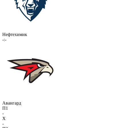
Нефтехимик
-:-
Авангард
П1
-
X
-