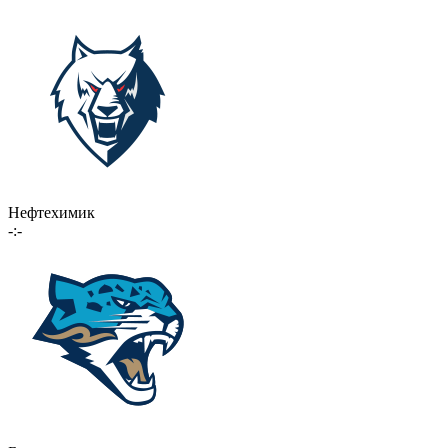
Нефтехимик
-:-