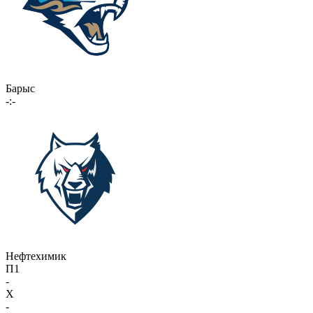
Барыс
-:-
Нефтехимик
П1
-
X
-