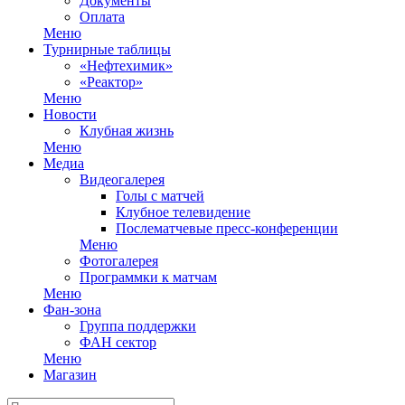
Документы
Оплата
Меню
Турнирные таблицы
«Нефтехимик»
«Реактор»
Меню
Новости
Клубная жизнь
Меню
Медиа
Видеогалерея
Голы с матчей
Клубное телевидение
Послематчевые пресс-конференции
Меню
Фотогалерея
Программки к матчам
Меню
Фан-зона
Группа поддержки
ФАН сектор
Меню
Магазин