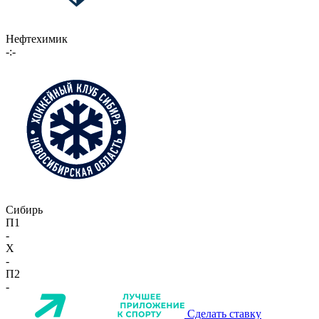
Нефтехимик
-:-
Сибирь
П1
-
X
-
П2
-
Сделать ставку