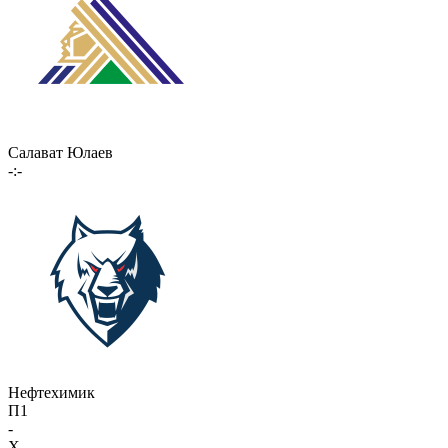
Салават Юлаев
-:-
Нефтехимик
П1
-
X