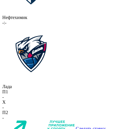
Нефтехимик
-:-
Лада
П1
-
X
-
П2
-
Сделать ставку