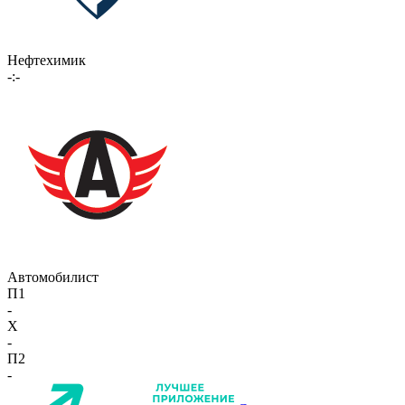
Нефтехимик
-:-
Автомобилист
П1
-
X
-
П2
-