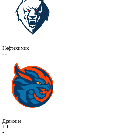
Нефтехимик
-:-
Драконы
П1
-