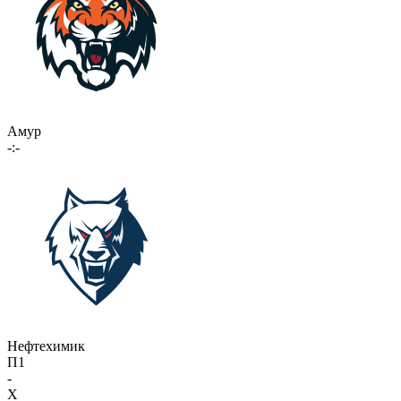
Амур
-:-
Нефтехимик
П1
-
X