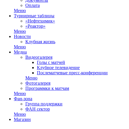
Документы
Оплата
Меню
Турнирные таблицы
«Нефтехимик»
«Реактор»
Меню
Новости
Клубная жизнь
Меню
Медиа
Видеогалерея
Голы с матчей
Клубное телевидение
Послематчевые пресс-конференции
Меню
Фотогалерея
Программки к матчам
Меню
Фан-зона
Группа поддержки
ФАН сектор
Меню
Магазин