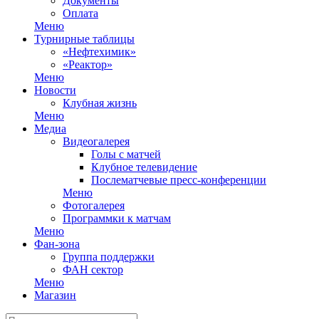
Документы
Оплата
Меню
Турнирные таблицы
«Нефтехимик»
«Реактор»
Меню
Новости
Клубная жизнь
Меню
Медиа
Видеогалерея
Голы с матчей
Клубное телевидение
Послематчевые пресс-конференции
Меню
Фотогалерея
Программки к матчам
Меню
Фан-зона
Группа поддержки
ФАН сектор
Меню
Магазин