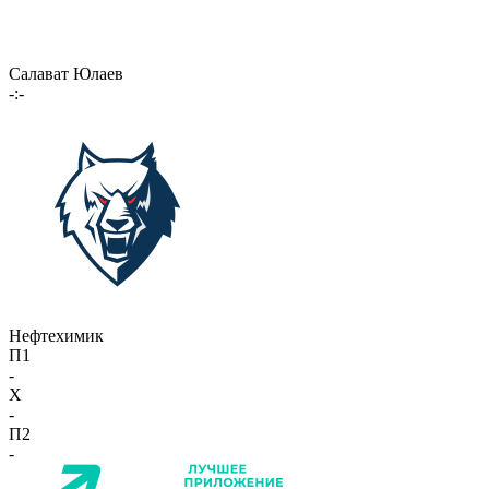
Салават Юлаев
-:-
Нефтехимик
П1
-
X
-
П2
-