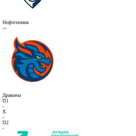
Нефтехимик
-:-
Драконы
П1
-
X
-
П2
-