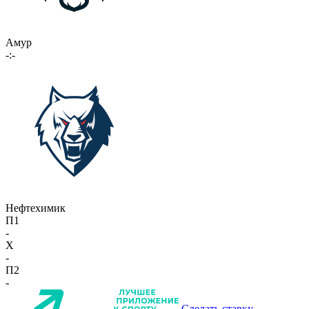
Амур
-:-
Нефтехимик
П1
-
X
-
П2
-
Сделать ставку