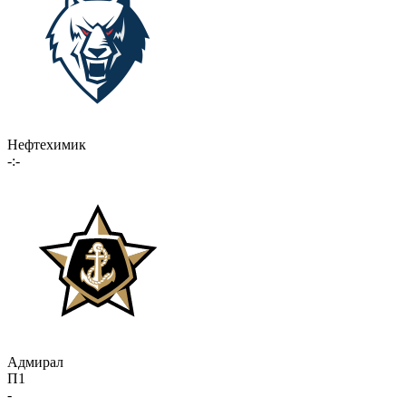
Нефтехимик
-:-
Адмирал
П1
-