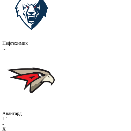
Нефтехимик
-:-
Авангард
П1
-
X