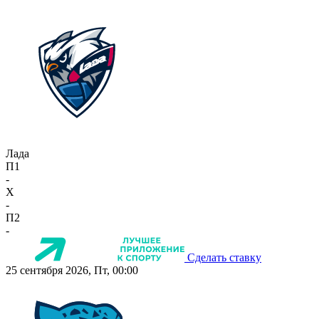
Лада
П1
-
X
-
П2
-
Сделать ставку
25 сентября 2026, Пт, 00:00