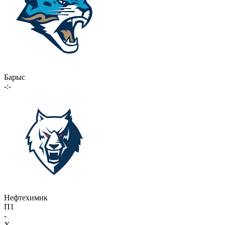
Барыс
-:-
Нефтехимик
П1
-
X