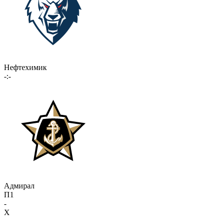
Нефтехимик
-:-
Адмирал
П1
-
X