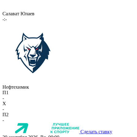
Салават Юлаев
-:-
Нефтехимик
П1
-
X
-
П2
-
Сделать ставку