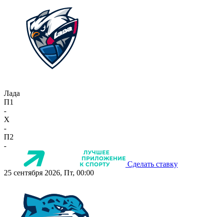
Лада
П1
-
X
-
П2
-
Сделать ставку
25 сентября 2026, Пт, 00:00