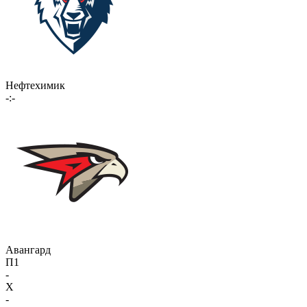
Нефтехимик
-:-
Авангард
П1
-
X
-