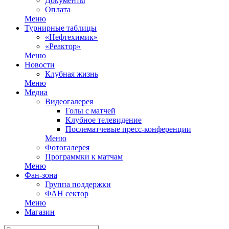
Документы
Оплата
Меню
Турнирные таблицы
«Нефтехимик»
«Реактор»
Меню
Новости
Клубная жизнь
Меню
Медиа
Видеогалерея
Голы с матчей
Клубное телевидение
Послематчевые пресс-конференции
Меню
Фотогалерея
Программки к матчам
Меню
Фан-зона
Группа поддержки
ФАН сектор
Меню
Магазин