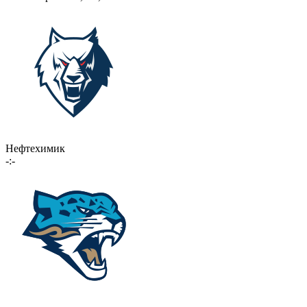
Нефтехимик
-:-