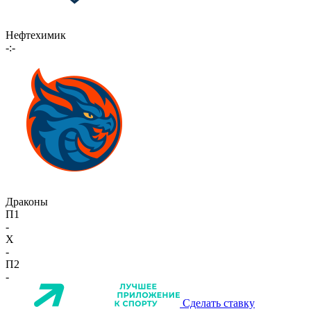
Нефтехимик
-:-
Драконы
П1
-
X
-
П2
-
Сделать ставку