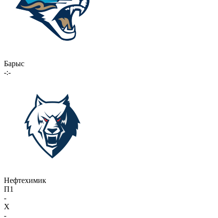
Барыс
-:-
Нефтехимик
П1
-
X
-