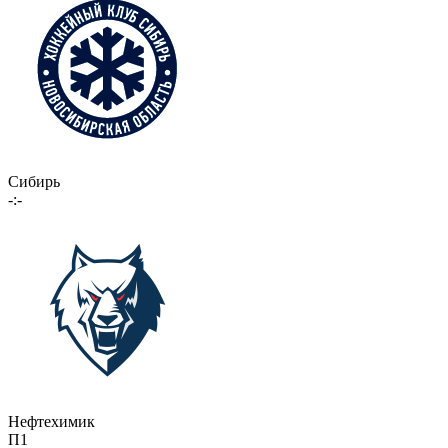
Сибирь
-:-
Нефтехимик
П1