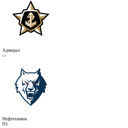
Адмирал
-:-
Нефтехимик
П1