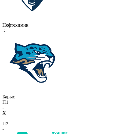
Нефтехимик
-:-
Барыс
П1
-
X
-
П2
-