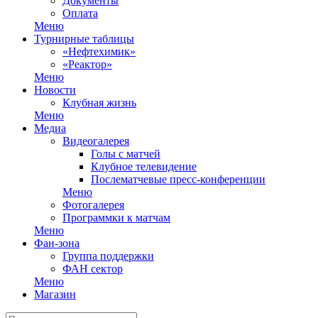
Документы
Оплата
Меню
Турнирные таблицы
«Нефтехимик»
«Реактор»
Меню
Новости
Клубная жизнь
Меню
Медиа
Видеогалерея
Голы с матчей
Клубное телевидение
Послематчевые пресс-конференции
Меню
Фотогалерея
Программки к матчам
Меню
Фан-зона
Группа поддержки
ФАН сектор
Меню
Магазин