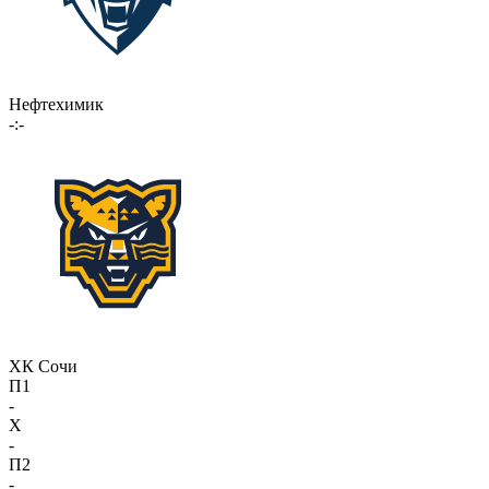
Нефтехимик
-:-
ХК Сочи
П1
-
X
-
П2
-