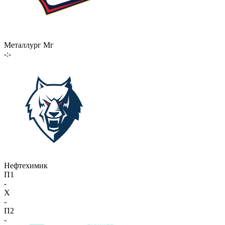
Металлург Мг
-:-
Нефтехимик
П1
-
X
-
П2
-