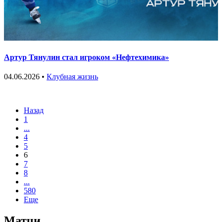
Артур Тянулин стал игроком «Нефтехимика»
04.06.2026 •
Клубная жизнь
Назад
1
...
4
5
6
7
8
...
580
Еще
Матчи