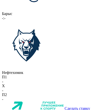
Барыс
-:-
Нефтехимик
П1
-
X
-
П2
-
Сделать ставку