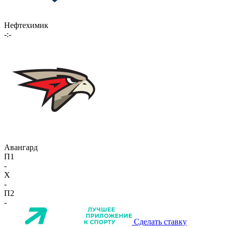
Нефтехимик
-:-
Авангард
П1
-
X
-
П2
-
Сделать ставку