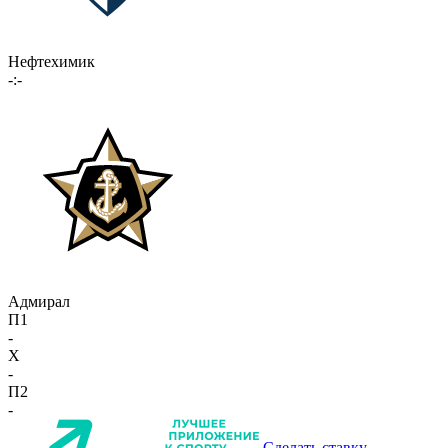
Нефтехимик
-:-
Адмирал
П1
-
X
-
П2
-
Сделать ставку