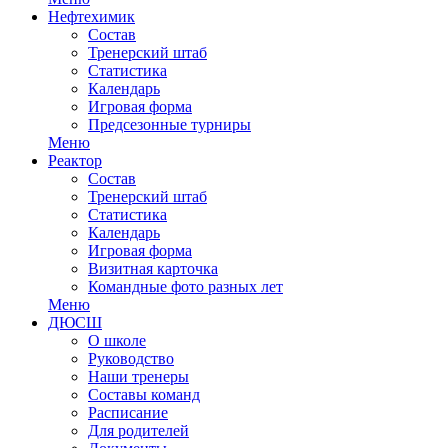
Нефтехимик
Состав
Тренерский штаб
Статистика
Календарь
Игровая форма
Предсезонные турниры
Меню
Реактор
Состав
Тренерский штаб
Статистика
Календарь
Игровая форма
Визитная карточка
Командные фото разных лет
Меню
ДЮСШ
О школе
Руководство
Наши тренеры
Составы команд
Расписание
Для родителей