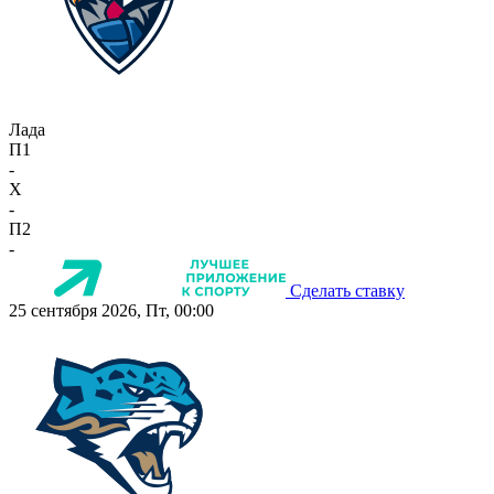
Лада
П1
-
X
-
П2
-
Сделать ставку
25 сентября 2026, Пт, 00:00