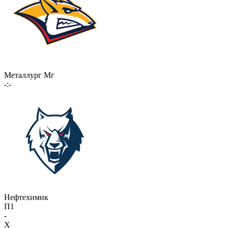
Металлург Мг
-:-
Нефтехимик
П1
-
X