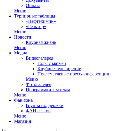
Документы
Оплата
Меню
Турнирные таблицы
«Нефтехимик»
«Реактор»
Меню
Новости
Клубная жизнь
Меню
Медиа
Видеогалерея
Голы с матчей
Клубное телевидение
Послематчевые пресс-конференции
Меню
Фотогалерея
Программки к матчам
Меню
Фан-зона
Группа поддержки
ФАН сектор
Меню
Магазин