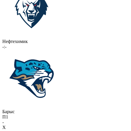
Нефтехимик
-:-
Барыс
П1
-
X