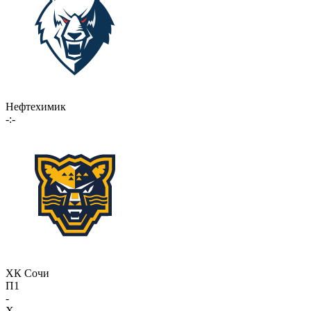
Нефтехимик
-:-
ХК Сочи
П1
-
X