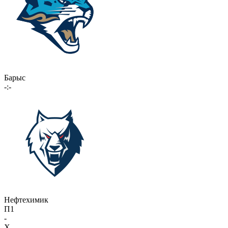
Барыс
-:-
Нефтехимик
П1
-
X