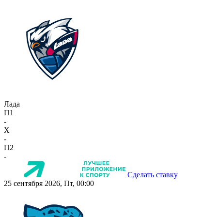
Лада
П1
-
X
-
П2
-
Сделать ставку
25 сентября 2026, Пт, 00:00