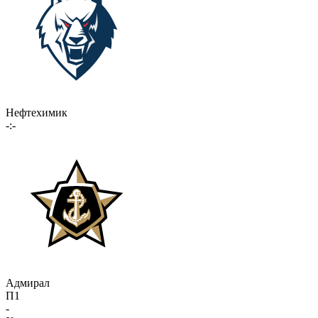
Нефтехимик
-:-
Адмирал
П1
-