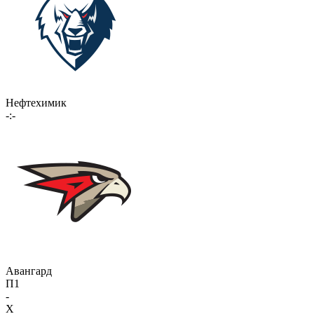
Нефтехимик
-:-
Авангард
П1
-
X