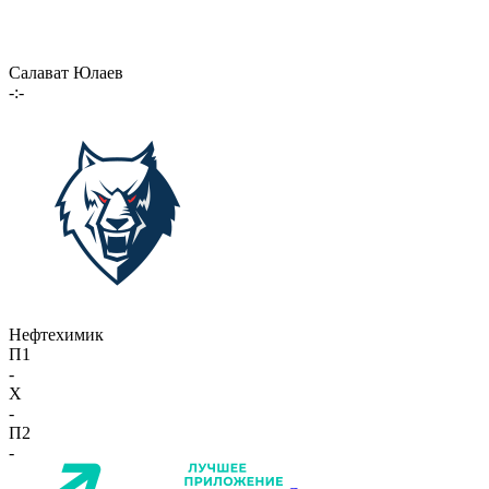
Салават Юлаев
-:-
Нефтехимик
П1
-
X
-
П2
-