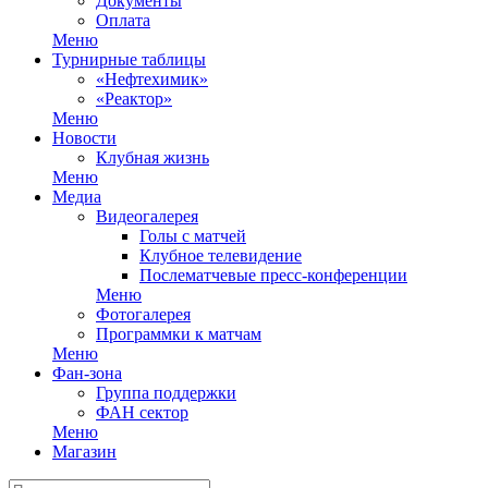
Документы
Оплата
Меню
Турнирные таблицы
«Нефтехимик»
«Реактор»
Меню
Новости
Клубная жизнь
Меню
Медиа
Видеогалерея
Голы с матчей
Клубное телевидение
Послематчевые пресс-конференции
Меню
Фотогалерея
Программки к матчам
Меню
Фан-зона
Группа поддержки
ФАН сектор
Меню
Магазин