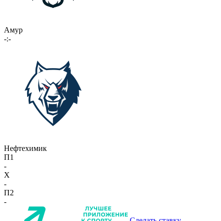
Амур
-:-
Нефтехимик
П1
-
X
-
П2
-
Сделать ставку