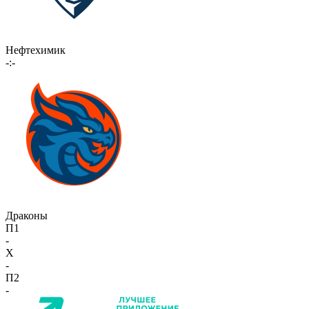
Нефтехимик
-:-
Драконы
П1
-
X
-
П2
-