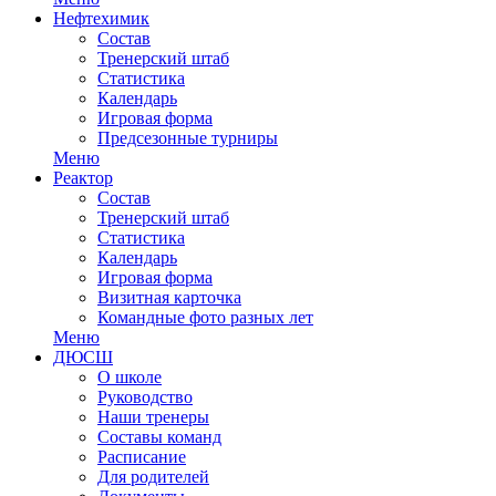
Нефтехимик
Состав
Тренерский штаб
Статистика
Календарь
Игровая форма
Предсезонные турниры
Меню
Реактор
Состав
Тренерский штаб
Статистика
Календарь
Игровая форма
Визитная карточка
Командные фото разных лет
Меню
ДЮСШ
О школе
Руководство
Наши тренеры
Составы команд
Расписание
Для родителей