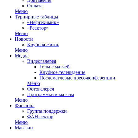
Документы
Оплата
Меню
Турнирные таблицы
«Нефтехимик»
«Реактор»
Меню
Новости
Клубная жизнь
Меню
Медиа
Видеогалерея
Голы с матчей
Клубное телевидение
Послематчевые пресс-конференции
Меню
Фотогалерея
Программки к матчам
Меню
Фан-зона
Группа поддержки
ФАН сектор
Меню
Магазин