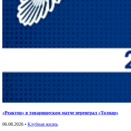
«Реактор» в товарищеском матче переиграл «Толпар»
06.08.2026 •
Клубная жизнь