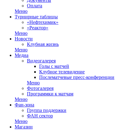
Документы
Оплата
Меню
Турнирные таблицы
«Нефтехимик»
«Реактор»
Меню
Новости
Клубная жизнь
Меню
Медиа
Видеогалерея
Голы с матчей
Клубное телевидение
Послематчевые пресс-конференции
Меню
Фотогалерея
Программки к матчам
Меню
Фан-зона
Группа поддержки
ФАН сектор
Меню
Магазин