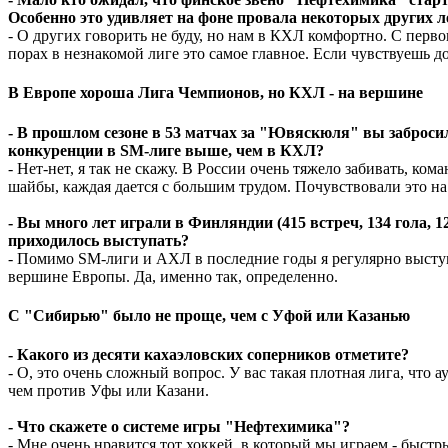
Особенно это удивляет на фоне провала некоторых других л
- О других говорить не буду, но нам в КХЛ комфортно. С перв
порах в незнакомой лиге это самое главное. Если чувствуешь д
В Европе хороша Лига Чемпионов, но КХЛ - на вершине
- В прошлом сезоне в 53 матчах за "Ювяскюля" вы заброси
конкуренции в SM-лиге выше, чем в КХЛ?
- Нет-нет, я так не скажу. В России очень тяжело забивать, ко
шайбы, каждая дается с большим трудом. Почувствовали это на 
- Вы много лет играли в Финляндии (415 встреч, 134 гола, 1
приходилось выступать?
- Помимо SM-лиги и АХЛ в последние годы я регулярно выступ
вершине Европы. Да, именно так, определенно.
С "Сибирью" было не проще, чем с Уфой или Казанью
- Какого из десяти кахаэловских соперников отметите?
- О, это очень сложный вопрос. У вас такая плотная лига, что 
чем против Уфы или Казани.
- Что скажете о системе игры "Нефтехимика"?
- Мне очень нравится тот хоккей, в который мы играем - быстр