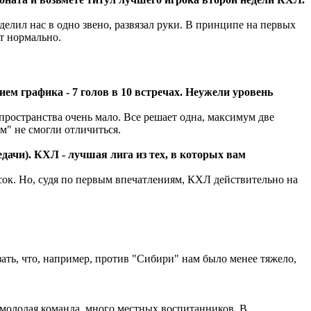
елил нас в одно звено, развязал руки. В принципе на первых
ет нормально.
ем графика - 7 голов в 10 встречах. Неужели уровень
 пространства очень мало. Все решает одна, максимум две
м" не смогли отличиться.
редачи). КХЛ - лучшая лига из тех, в которых вам
сок. Но, судя по первым впечатлениям, КХЛ действительно на
азать, что, например, против "Сибири" нам было менее тяжело,
ь молодая команда, много местных воспитанников. В