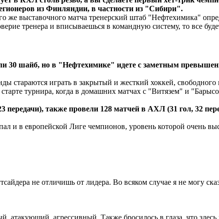
егионеров из Финляндии, в частности из "Сибири".
ого же выставочного матча тренерский штаб "Нефтехимика" опред
оверие тренера и вписываешься в командную систему, то все буд
ли 30 шайб, но в "Нефтехимике" идете с заметным превышени
манды стараются играть в закрытый и жесткий хоккей, свободного
старте турнира, когда в домашних матчах с "Витязем" и "Барысо
23 передачи), также провели 128 матчей в АХЛ (31 гол, 32 пе
ал и в европейской Лиге чемпионов, уровень которой очень вы
аутсайдера не отличишь от лидера. Во всяком случае я не могу ск
ый, атакующий, агрессивный. Также бросилось в глаза, что здес