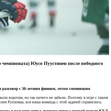
 чемпионата) Юусо Пуустинен после победного
ем разговор с 30-летним финном, летом сменившим
али воротам, но так ничего не забили. Поэтому в игре с таким
ем Руохомаа, вся наша команда с этой задачей справились.
ионата и возьмете титул лучшего игрока второй недели КХЛ.