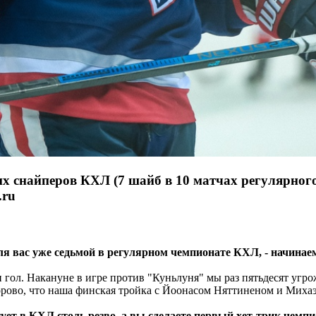
 снайперов КХЛ (7 шайб в 10 матчах регулярного
.ru
для вас уже седьмой в регулярном чемпионате КХЛ, - начина
 гол. Накануне в игре против "Куньлуня" мы раз пятьдесят угрож
рово, что наша финская тройка с Йоонасом Няттиненом и Михаэл
ует в КХЛ столь резво, а вы сделаете первый хет-трик чемп