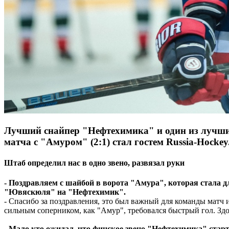
Лучший снайпер "Нефтехимика" и один из лучших
матча с "Амуром" (2:1) стал гостем Russia-Hockey
Штаб определил нас в одно звено, развязал руки
- Поздравляем с шайбой в ворота "Амура", которая стала 
"Ювяскюля" на "Нефтехимик".
- Спасибо за поздравления, это был важный для команды матч и
сильным соперником, как "Амур", требовался быстрый гол. Здо
- Мало кто ожидал, что финское звено "Нефтехимика" старт