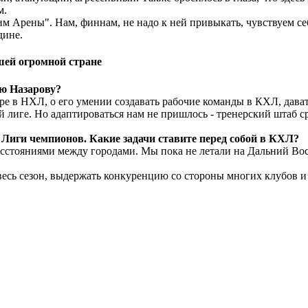
м.
Арены". Нам, финнам, не надо к ней привыкать, чувствуем себя
дине.
шей огромной стране
ею Назарову?
ере в НХЛ, о его умении создавать рабочие команды в КХЛ, дава
й лиге. Но адаптироваться нам не пришлось - тренерский штаб ср
 Лиги чемпионов. Какие задачи ставите перед собой в КХЛ?
асстояниями между городами. Мы пока не летали на Дальний Вос
 весь сезон, выдержать конкуренцию со стороны многих клубов и