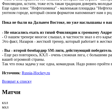
Финляндии, кстати, тоже есть такая традиция доверять молоды
Еще один плюс "Нефтехимика" - маленькая площадка "Нефтехим 
уютном городе, который своим форматом напоминает нам о ро
Пока не были на Дальнем Востоке, но уже наслышаны о ва
- Не опасались ехать из тихой Финляндии к громкому Андр
- О нашем тренере многое слышал, в частности знал о его карь
Это факт, Назаров - жесткий тренер, который работает в жестко
- Вы - второй бомбардир SM-лиги, действующий победитель
- Еще раз повторюсь, КХЛ - очень сложная лига, с большими р
вашей огромной страны.
Так что пока задача у нас одна, командная. Надо ровно пройти
Источник
:
Russia-Hockey.ru
Возврат к списку
Матчи
кхл
мхл