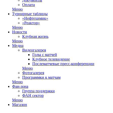
Документы
Оплата
Меню
Турнирные таблицы
«Нефтехимик»
«Реактор»
Меню
Новости
Клубная жизнь
Меню
Медиа
Видеогалерея
Голы с матчей
Клубное телевидение
Послематчевые пресс-конференции
Меню
Фотогалерея
Программки к матчам
Меню
Фан-зона
Группа поддержки
ФАН сектор
Меню
Магазин