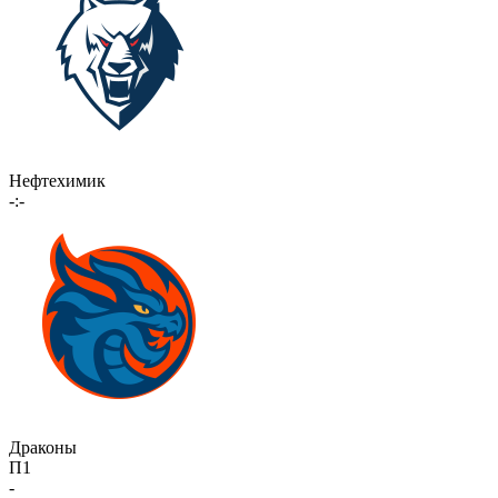
Нефтехимик
-:-
Драконы
П1
-