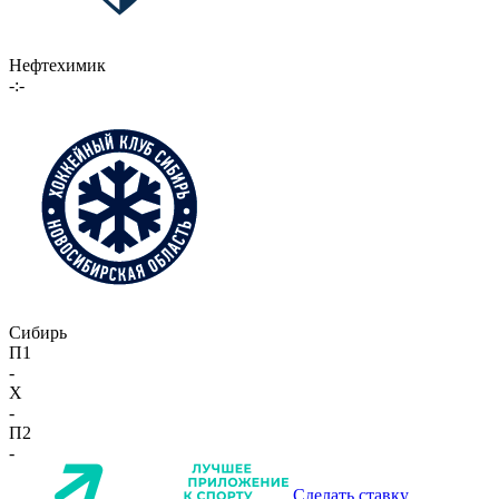
Нефтехимик
-:-
Сибирь
П1
-
X
-
П2
-
Сделать ставку