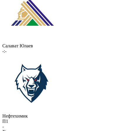
Салават Юлаев
-:-
Нефтехимик
П1
-