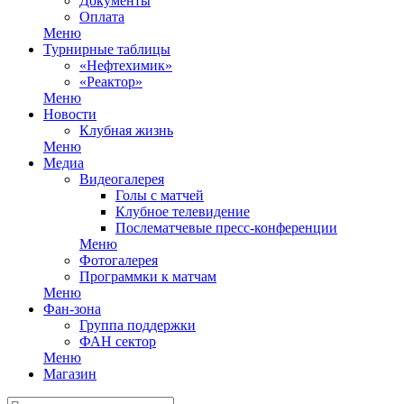
Документы
Оплата
Меню
Турнирные таблицы
«Нефтехимик»
«Реактор»
Меню
Новости
Клубная жизнь
Меню
Медиа
Видеогалерея
Голы с матчей
Клубное телевидение
Послематчевые пресс-конференции
Меню
Фотогалерея
Программки к матчам
Меню
Фан-зона
Группа поддержки
ФАН сектор
Меню
Магазин