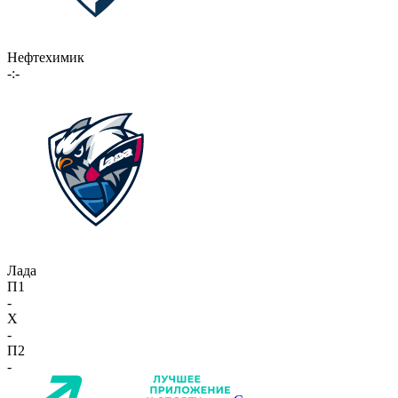
Нефтехимик
-:-
Лада
П1
-
X
-
П2
-