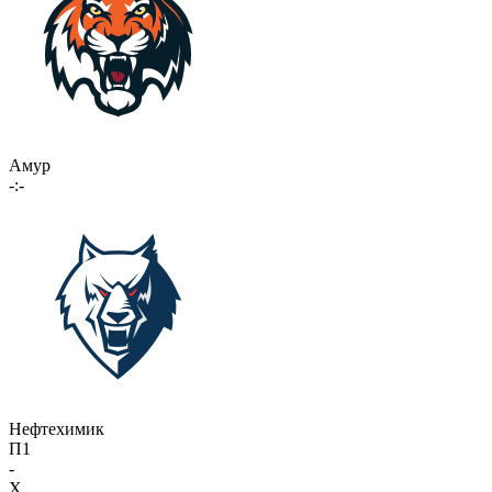
Амур
-:-
Нефтехимик
П1
-
X