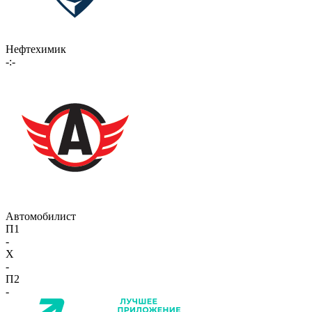
Нефтехимик
-:-
Автомобилист
П1
-
X
-
П2
-