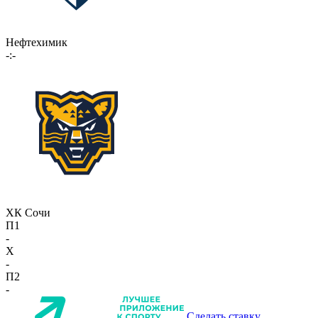
Нефтехимик
-:-
ХК Сочи
П1
-
X
-
П2
-
Сделать ставку