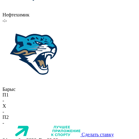
Нефтехимик
-:-
Барыс
П1
-
X
-
П2
-
Сделать ставку