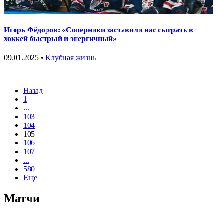
Игорь Фёдоров: «Соперники заставили нас сыграть в
хоккей быстрый и энергичный»
09.01.2025 •
Клубная жизнь
Назад
1
...
103
104
105
106
107
...
580
Еще
Матчи