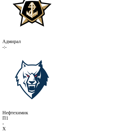
Адмирал
-:-
Нефтехимик
П1
-
X