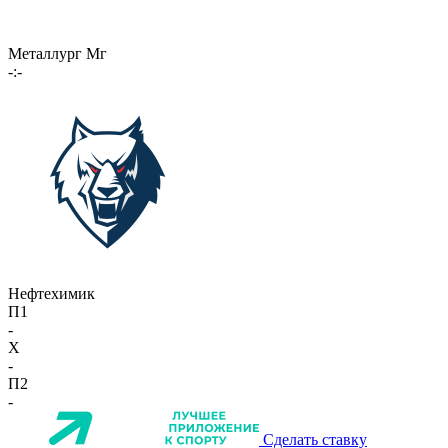
Металлург Мг
-:-
Нефтехимик
П1
-
X
-
П2
-
Сделать ставку