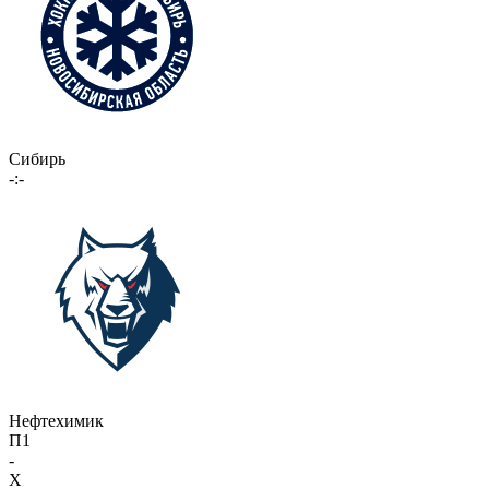
Сибирь
-:-
Нефтехимик
П1
-
X