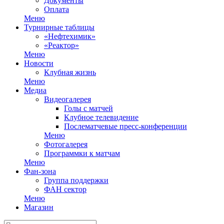
Документы
Оплата
Меню
Турнирные таблицы
«Нефтехимик»
«Реактор»
Меню
Новости
Клубная жизнь
Меню
Медиа
Видеогалерея
Голы с матчей
Клубное телевидение
Послематчевые пресс-конференции
Меню
Фотогалерея
Программки к матчам
Меню
Фан-зона
Группа поддержки
ФАН сектор
Меню
Магазин