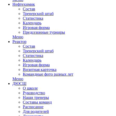
Нефтехимик
Состав
Тренерский штаб
Статистика
Календарь
Игровая форма
Предсезонные турниры
Меню
Реактор
Состав
Тренерский штаб
Статистика
Календарь
Игровая форма
Визитная карточка
Командные фото разных лет
Меню
ДЮСШ
О школе
Руководство
Наши тренеры
Составы команд
Расписание
Для родителей