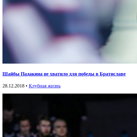
Шайбы Падакина не хватило для победы в Братиславе
28.12.2018 •
Клубная жизнь