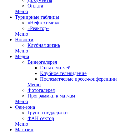
Документы
Оплата
Меню
Турнирные таблицы
«Нефтехимик»
«Реактор»
Меню
Новости
Клубная жизнь
Меню
Медиа
Видеогалерея
Голы с матчей
Клубное телевидение
Послематчевые пресс-конференции
Меню
Фотогалерея
Программки к матчам
Меню
Фан-зона
Группа поддержки
ФАН сектор
Меню
Магазин