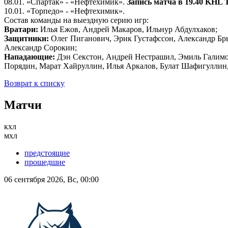
08.01. «Спартак» - «Нефтехимик».
Запись матча в 19.40 KHL 
10.01. «Торпедо» - «Нефтехимик».
Состав команды на выездную серию игр:
Вратари:
Илья Ежов, Андрей Макаров, Ильнур Абдулхаков;
Защитники:
Олег Пиганович, Эрик Густафссон, Александр Бр
Александр Сорокин;
Нападающие:
Дэн Секстон, Андрей Нестрашил, Эмиль Галимов
Порядин, Марат Хайруллин, Илья Аркалов, Булат Шафигуллин,
Возврат к списку
Матчи
кхл
мхл
предстоящие
прошедшие
06 сентября 2026, Вс, 00:00