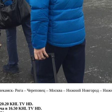
екамск- Рига – Череповец – Москва – Нижний Новгород – Нижне
20.20 KHL TV HD.
ча в 16.50 KHL TV HD.