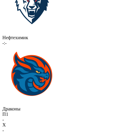
Нефтехимик
-:-
Драконы
П1
-
X
-