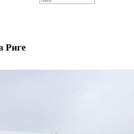
в Риге