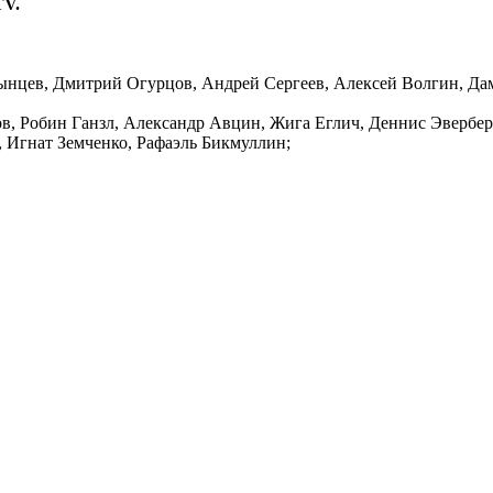
TV.
ынцев, Дмитрий Огурцов, Андрей Сергеев, Алексей Волгин, Да
, Робин Ганзл, Александр Авцин, Жига Еглич, Деннис Эверберг
 Игнат Земченко, Рафаэль Бикмуллин;