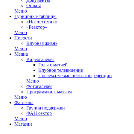
Документы
Оплата
Меню
Турнирные таблицы
«Нефтехимик»
«Реактор»
Меню
Новости
Клубная жизнь
Меню
Медиа
Видеогалерея
Голы с матчей
Клубное телевидение
Послематчевые пресс-конференции
Меню
Фотогалерея
Программки к матчам
Меню
Фан-зона
Группа поддержки
ФАН сектор
Меню
Магазин