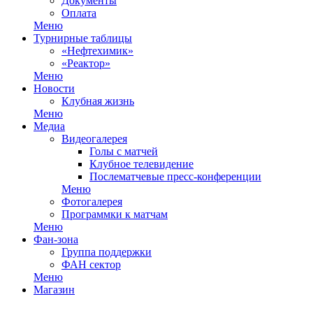
Документы
Оплата
Меню
Турнирные таблицы
«Нефтехимик»
«Реактор»
Меню
Новости
Клубная жизнь
Меню
Медиа
Видеогалерея
Голы с матчей
Клубное телевидение
Послематчевые пресс-конференции
Меню
Фотогалерея
Программки к матчам
Меню
Фан-зона
Группа поддержки
ФАН сектор
Меню
Магазин