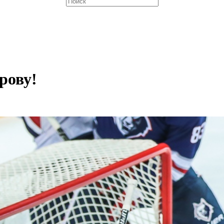
рову!