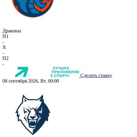
Драконы
П1
-
X
-
П2
-
Сделать ставку
08 сентября 2026, Вт, 00:00