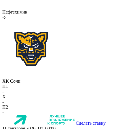
Нефтехимик
-:-
ХК Сочи
П1
-
X
-
П2
-
Сделать ставку
11 сентября 2026, Пт, 00:00