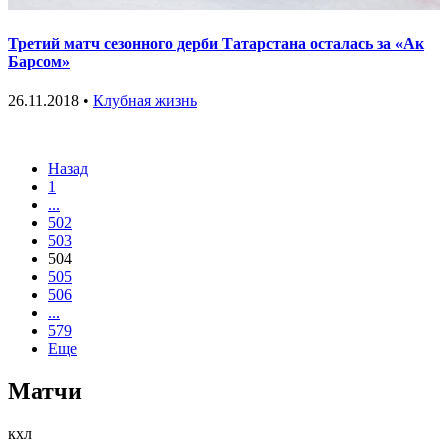
Третий матч сезонного дерби Татарстана осталась за «Ак
Барсом»
26.11.2018 •
Клубная жизнь
Назад
1
...
502
503
504
505
506
...
579
Еще
Матчи
кхл