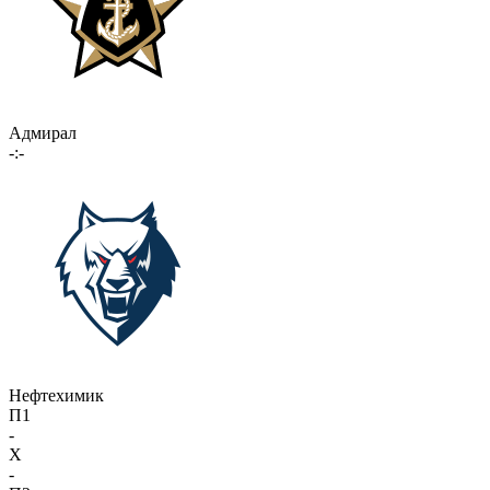
Адмирал
-:-
Нефтехимик
П1
-
X
-