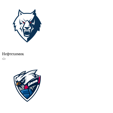
Нефтехимик
-:-