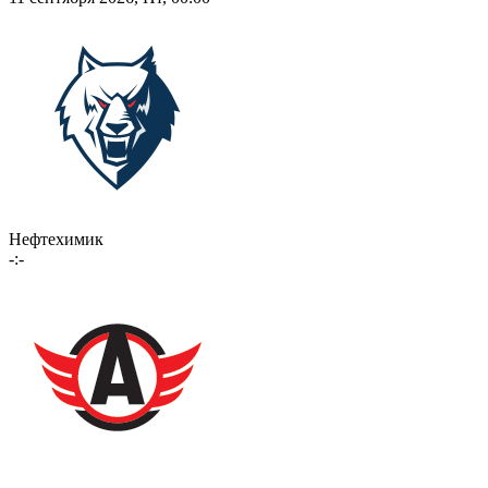
Нефтехимик
-:-