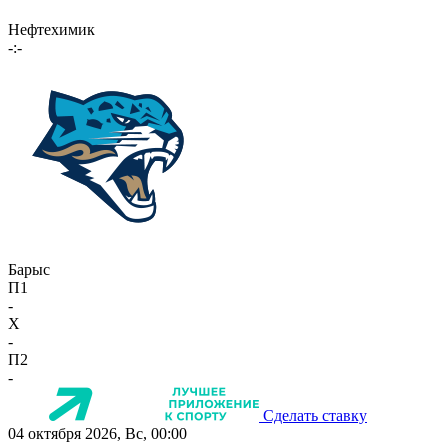
Нефтехимик
-:-
Барыс
П1
-
X
-
П2
-
Сделать ставку
04 октября 2026, Вс, 00:00