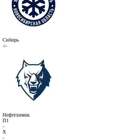
Сибирь
-:-
Нефтехимик
П1
-
X
-