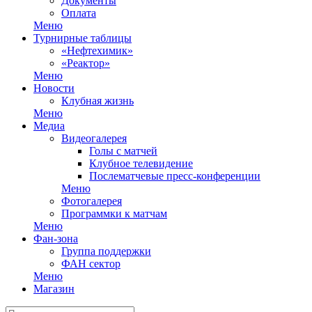
Документы
Оплата
Меню
Турнирные таблицы
«Нефтехимик»
«Реактор»
Меню
Новости
Клубная жизнь
Меню
Медиа
Видеогалерея
Голы с матчей
Клубное телевидение
Послематчевые пресс-конференции
Меню
Фотогалерея
Программки к матчам
Меню
Фан-зона
Группа поддержки
ФАН сектор
Меню
Магазин