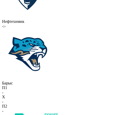
Нефтехимик
-:-
Барыс
П1
-
X
-
П2
-