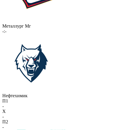
Металлург Мг
-:-
Нефтехимик
П1
-
X
-
П2
-