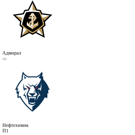
Адмирал
-:-
Нефтехимик
П1