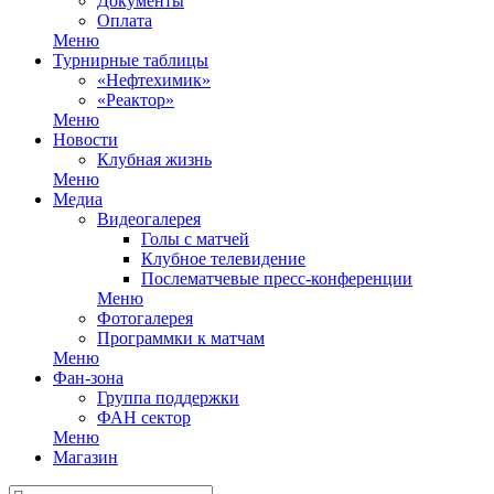
Документы
Оплата
Меню
Турнирные таблицы
«Нефтехимик»
«Реактор»
Меню
Новости
Клубная жизнь
Меню
Медиа
Видеогалерея
Голы с матчей
Клубное телевидение
Послематчевые пресс-конференции
Меню
Фотогалерея
Программки к матчам
Меню
Фан-зона
Группа поддержки
ФАН сектор
Меню
Магазин