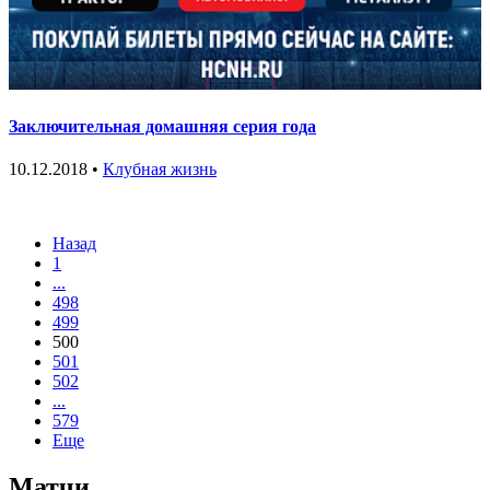
Заключительная домашняя серия года
10.12.2018 •
Клубная жизнь
Назад
1
...
498
499
500
501
502
...
579
Еще
Матчи