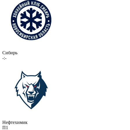
Сибирь
-:-
Нефтехимик
П1