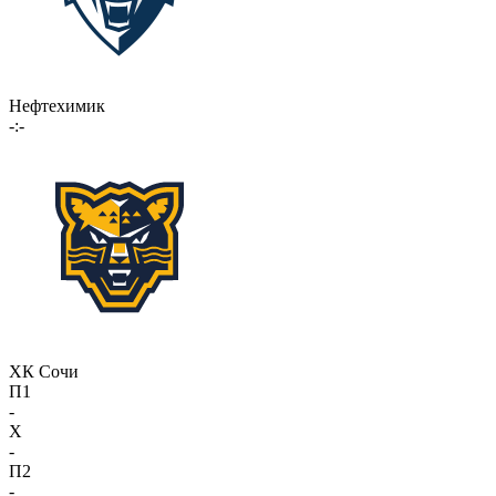
Нефтехимик
-:-
ХК Сочи
П1
-
X
-
П2
-