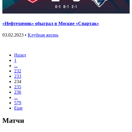
«Нефтехимик» обыграл в Москве «Спартак»
03.02.2023 •
Клубная жизнь
Назад
1
...
232
233
234
235
236
...
579
Еще
Матчи