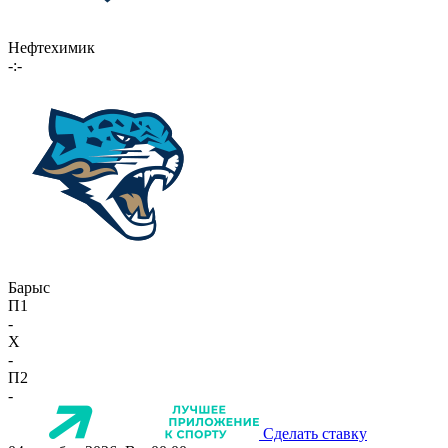
Нефтехимик
-:-
Барыс
П1
-
X
-
П2
-
Сделать ставку