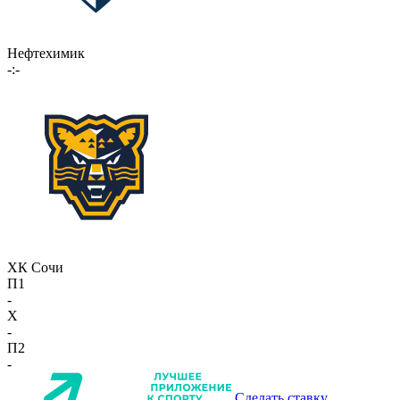
Нефтехимик
-:-
ХК Сочи
П1
-
X
-
П2
-
Сделать ставку