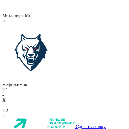
Металлург Мг
-:-
Нефтехимик
П1
-
X
-
П2
-
Сделать ставку