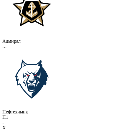
Адмирал
-:-
Нефтехимик
П1
-
X