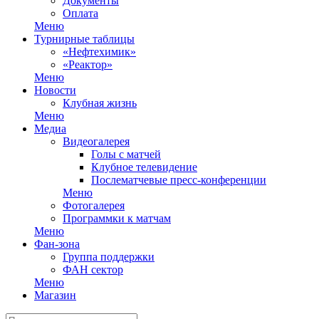
Документы
Оплата
Меню
Турнирные таблицы
«Нефтехимик»
«Реактор»
Меню
Новости
Клубная жизнь
Меню
Медиа
Видеогалерея
Голы с матчей
Клубное телевидение
Послематчевые пресс-конференции
Меню
Фотогалерея
Программки к матчам
Меню
Фан-зона
Группа поддержки
ФАН сектор
Меню
Магазин