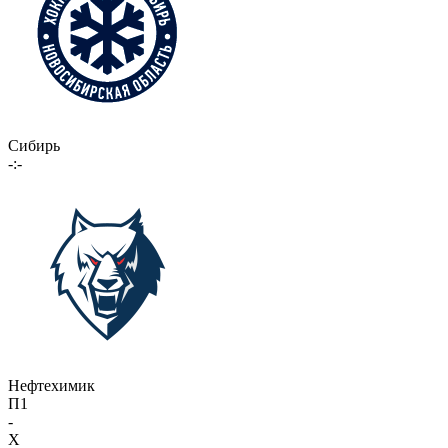
Сибирь
-:-
Нефтехимик
П1
-
X