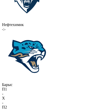
Нефтехимик
-:-
Барыс
П1
-
X
-
П2
-