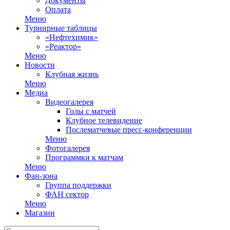
Документы
Оплата
Меню
Турнирные таблицы
«Нефтехимик»
«Реактор»
Меню
Новости
Клубная жизнь
Меню
Медиа
Видеогалерея
Голы с матчей
Клубное телевидение
Послематчевые пресс-конференции
Меню
Фотогалерея
Программки к матчам
Меню
Фан-зона
Группа поддержки
ФАН сектор
Меню
Магазин