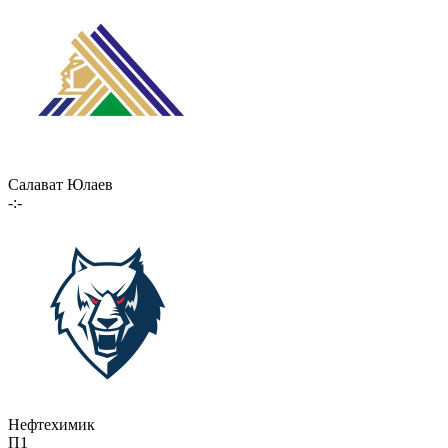
Салават Юлаев
-:-
Нефтехимик
П1