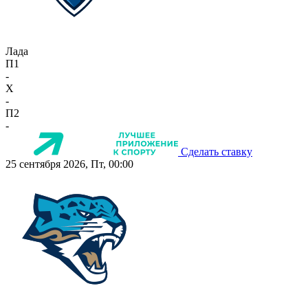
Лада
П1
-
X
-
П2
-
Сделать ставку
25 сентября 2026, Пт, 00:00