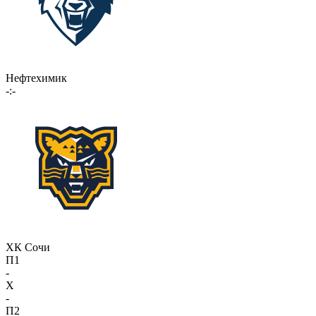
Нефтехимик
-:-
ХК Сочи
П1
-
X
-
П2