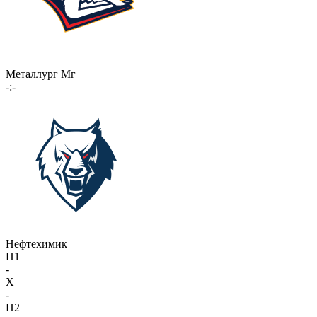
Металлург Мг
-:-
Нефтехимик
П1
-
X
-
П2