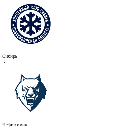
Сибирь
-:-
Нефтехимик