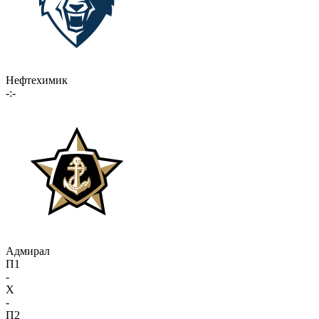
Нефтехимик
-:-
Адмирал
П1
-
X
-
П2