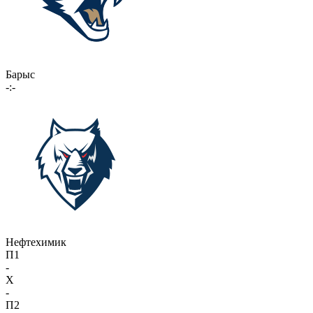
Барыс
-:-
Нефтехимик
П1
-
X
-
П2