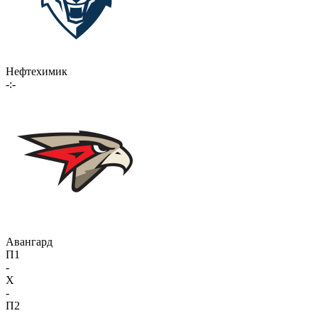
Нефтехимик
-:-
Авангард
П1
-
X
-
П2