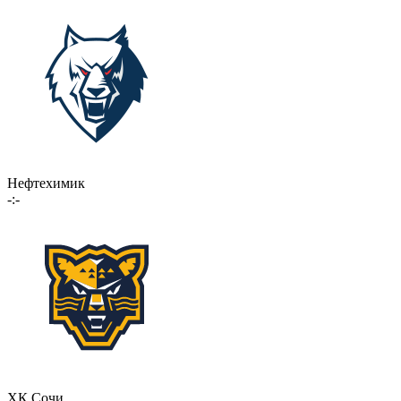
Нефтехимик
-:-
ХК Сочи