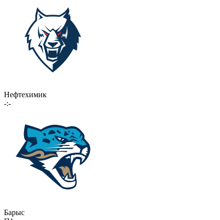
Нефтехимик
-:-
Барыс