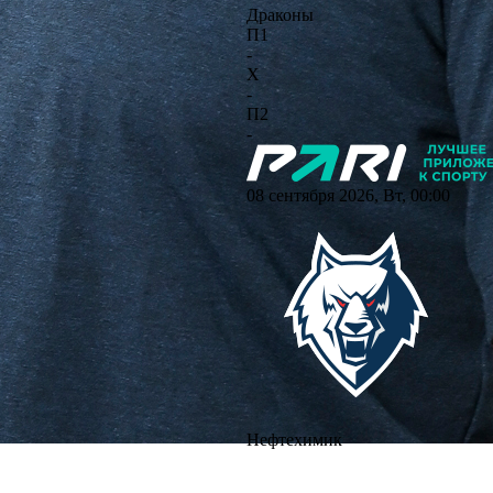
Драконы
П1
-
X
-
П2
-
08 сентября 2026, Вт, 00:00
Нефтехимик