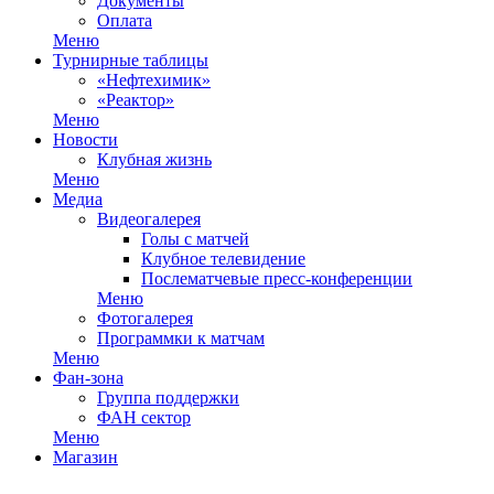
Документы
Оплата
Меню
Турнирные таблицы
«Нефтехимик»
«Реактор»
Меню
Новости
Клубная жизнь
Меню
Медиа
Видеогалерея
Голы с матчей
Клубное телевидение
Послематчевые пресс-конференции
Меню
Фотогалерея
Программки к матчам
Меню
Фан-зона
Группа поддержки
ФАН сектор
Меню
Магазин