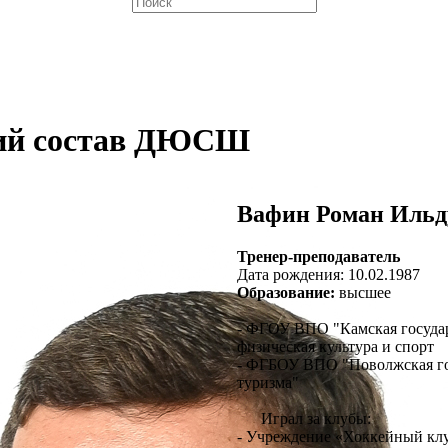
кий состав ДЮСШ
Вафин Роман Ильд
Тренер-преподаватель
Дата рождения: 10.02.1987
Образование:
высшее
- ФГОУ ВПО "Камская государс
физическая культура и спорт
- ФГБОУ ВПО "Поволжская гос
туризма"
Играл за клубы:
- Учреждение «Хоккейный клу