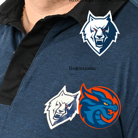
Нефтехимик
-:-