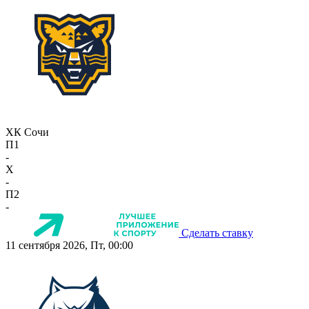
ХК Сочи
П1
-
X
-
П2
-
Сделать ставку
11 сентября 2026, Пт, 00:00