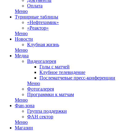
Документы
Оплата
Меню
Турнирные таблицы
«Нефтехимик»
«Реактор»
Меню
Новости
Клубная жизнь
Меню
Медиа
Видеогалерея
Голы с матчей
Клубное телевидение
Послематчевые пресс-конференции
Меню
Фотогалерея
Программки к матчам
Меню
Фан-зона
Группа поддержки
ФАН сектор
Меню
Магазин