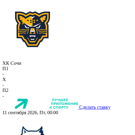
ХК Сочи
П1
-
X
-
П2
-
Сделать ставку
11 сентября 2026, Пт, 00:00