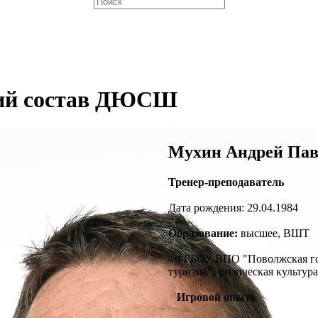
кий состав ДЮСШ
Мухин Андрей Па
Тренер-преподаватель
Дата рождения: 29.04.1984
Образование:
высшее, ВШТ
- ФГБОУ ВПО "Поволжская гос
туризма", физическая культура
Игровой опыт: