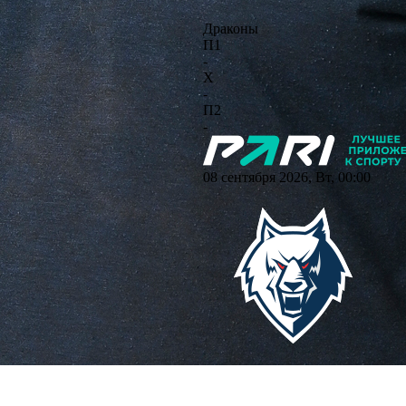
Драконы
П1
-
X
-
П2
-
08 сентября 2026, Вт, 00:00