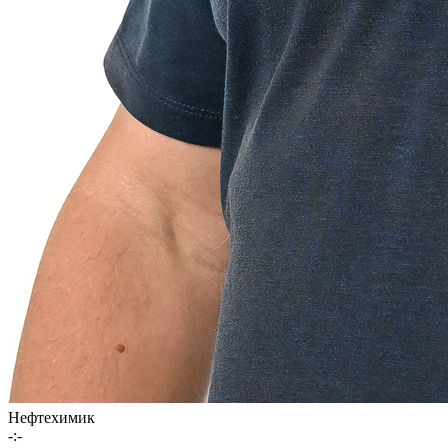
Нефтехимик
-:-