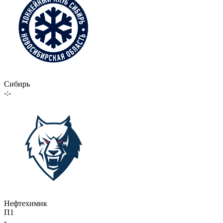
Сибирь
-:-
Нефтехимик
П1
-