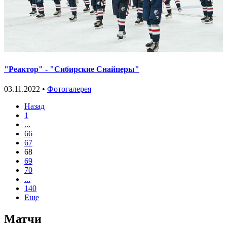
"Реактор" - "Сибирские Снайперы"
03.11.2022 •
Фотогалерея
Назад
1
...
66
67
68
69
70
...
140
Еще
Матчи