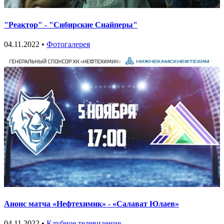
"Реактор" - "Сибирские Снайперы"
04.11.2022 •
Фотогалерея
Анонс матча «Нефтехимик» - «Салават Юлаев»
04.11.2022 •
Клубное телевидение