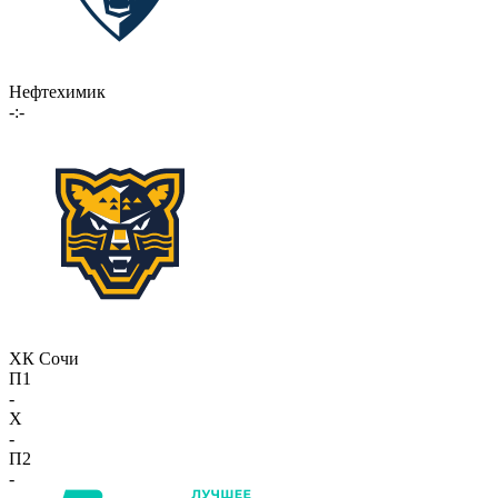
Нефтехимик
-:-
ХК Сочи
П1
-
X
-
П2
-