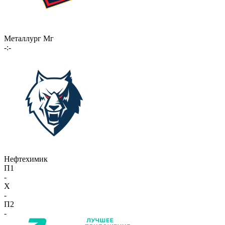
Металлург Мг
-:-
Нефтехимик
П1
-
X
-
П2
-