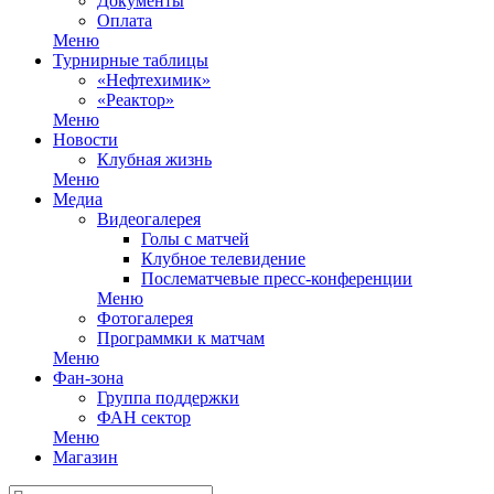
Документы
Оплата
Меню
Турнирные таблицы
«Нефтехимик»
«Реактор»
Меню
Новости
Клубная жизнь
Меню
Медиа
Видеогалерея
Голы с матчей
Клубное телевидение
Послематчевые пресс-конференции
Меню
Фотогалерея
Программки к матчам
Меню
Фан-зона
Группа поддержки
ФАН сектор
Меню
Магазин