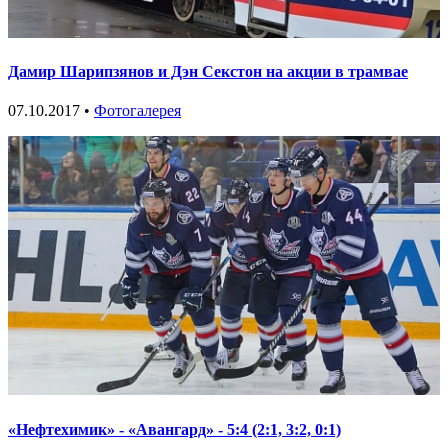
Дамир Шарипзянов и Дэн Секстон на акции в трамвае
07.10.2017 •
Фотогалерея
«Нефтехимик» - «Авангард» - 5:4 (2:1, 3:2, 0:1)