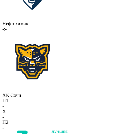
Нефтехимик
-:-
ХК Сочи
П1
-
X
-
П2
-