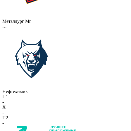
Металлург Мг
-:-
Нефтехимик
П1
-
X
-
П2
-