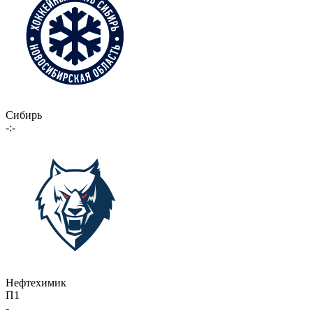
Сибирь
-:-
Нефтехимик
П1
-