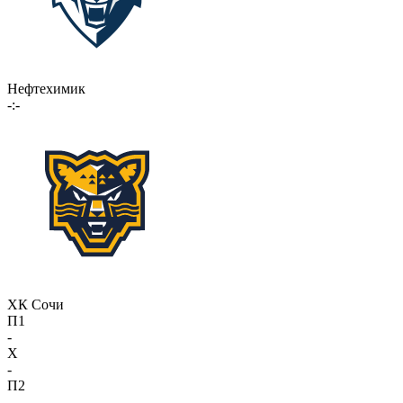
Нефтехимик
-:-
ХК Сочи
П1
-
X
-
П2
-