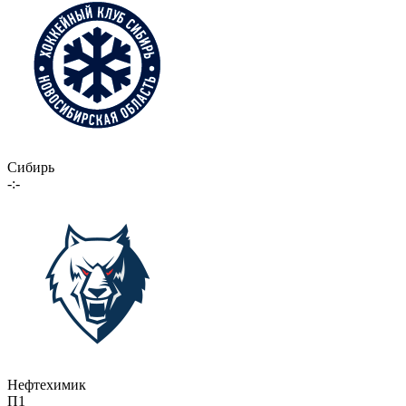
Сибирь
-:-
Нефтехимик
П1