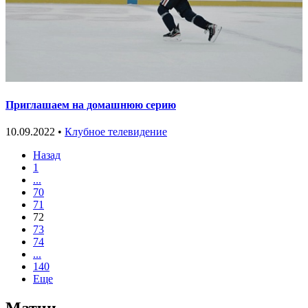
Приглашаем на домашнюю серию
10.09.2022 •
Клубное телевидение
Назад
1
...
70
71
72
73
74
...
140
Еще