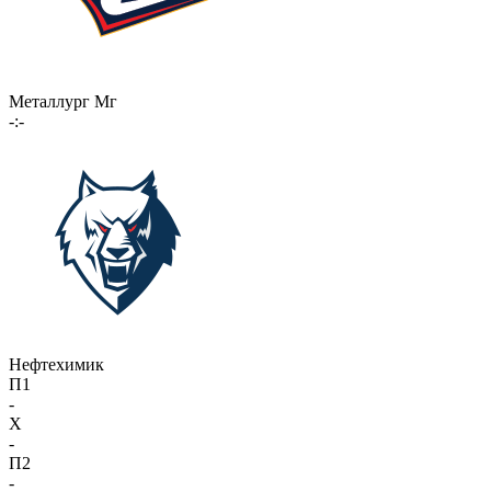
Металлург Мг
-:-
Нефтехимик
П1
-
X
-
П2
-