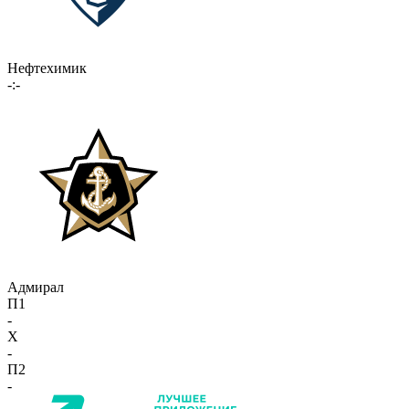
Нефтехимик
-:-
Адмирал
П1
-
X
-
П2
-