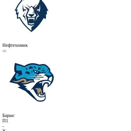
Нефтехимик
-:-
Барыс
П1
-