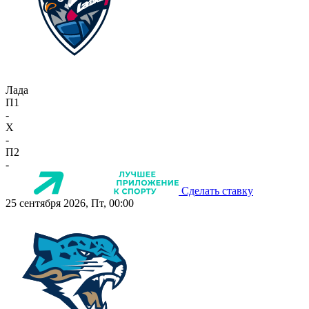
Лада
П1
-
X
-
П2
-
Сделать ставку
25 сентября 2026, Пт, 00:00