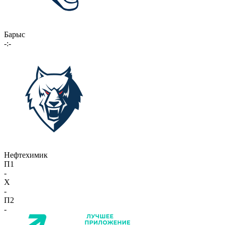
Барыс
-:-
Нефтехимик
П1
-
X
-
П2
-