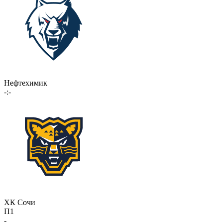
Нефтехимик
-:-
ХК Сочи
П1
-