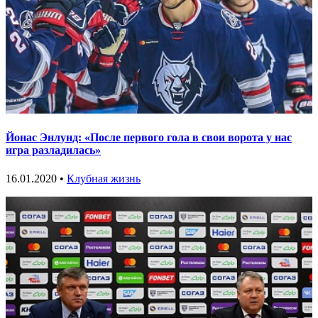
Йонас Энлунд: «После первого гола в свои ворота у нас
игра разладилась»
16.01.2020 •
Клубная жизнь