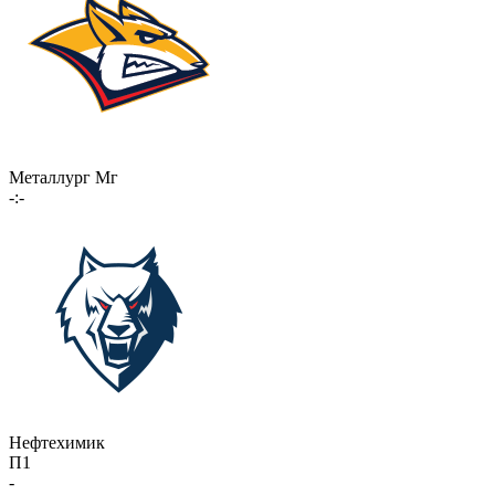
Металлург Мг
-:-
Нефтехимик
П1
-