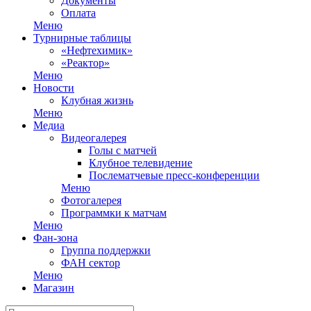
Документы
Оплата
Меню
Турнирные таблицы
«Нефтехимик»
«Реактор»
Меню
Новости
Клубная жизнь
Меню
Медиа
Видеогалерея
Голы с матчей
Клубное телевидение
Послематчевые пресс-конференции
Меню
Фотогалерея
Программки к матчам
Меню
Фан-зона
Группа поддержки
ФАН сектор
Меню
Магазин