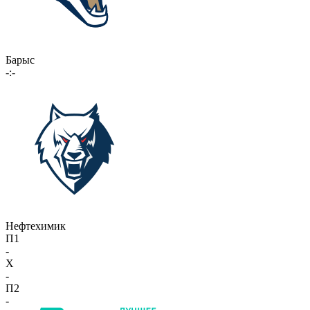
Барыс
-:-
Нефтехимик
П1
-
X
-
П2
-