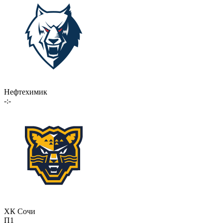
Нефтехимик
-:-
ХК Сочи
П1