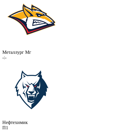
Металлург Мг
-:-
Нефтехимик
П1