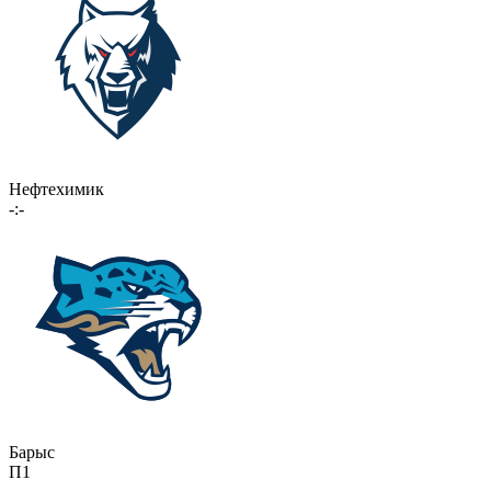
Нефтехимик
-:-
Барыс
П1