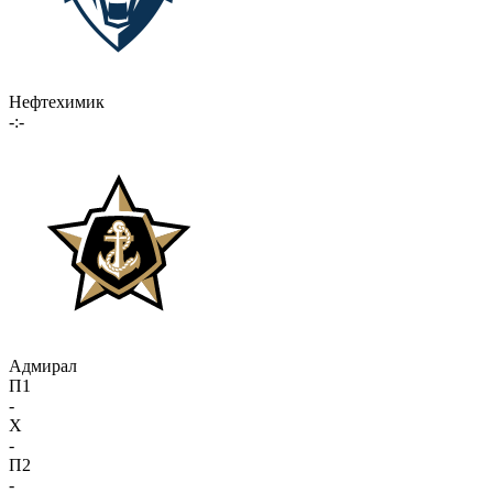
Нефтехимик
-:-
Адмирал
П1
-
X
-
П2
-