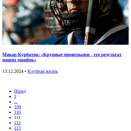
Макар Курбатов: «Крупные проигрыши - это результат
наших ошибок»
13.12.2024 •
Клубная жизнь
Назад
1
...
109
110
111
112
113