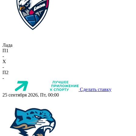
Лада
П1
-
X
-
П2
-
Сделать ставку
25 сентября 2026, Пт, 00:00