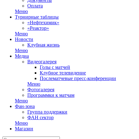
Документы
Оплата
Меню
Турнирные таблицы
«Нефтехимик»
«Реактор»
Меню
Новости
Клубная жизнь
Меню
Медиа
Видеогалерея
Голы с матчей
Клубное телевидение
Послематчевые пресс-конференции
Меню
Фотогалерея
Программки к матчам
Меню
Фан-зона
Группа поддержки
ФАН сектор
Меню
Магазин