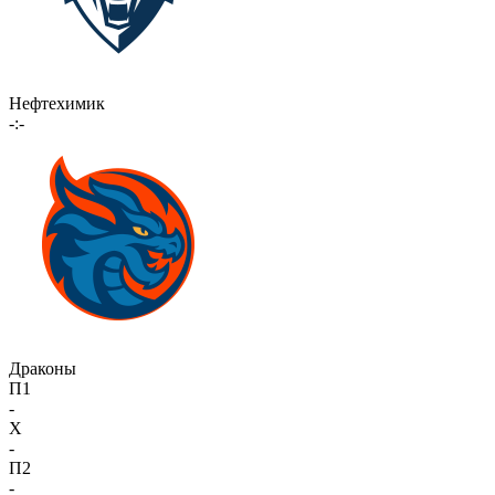
Нефтехимик
-:-
Драконы
П1
-
X
-
П2
-