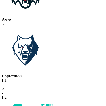
Амур
-:-
Нефтехимик
П1
-
X
-
П2
-