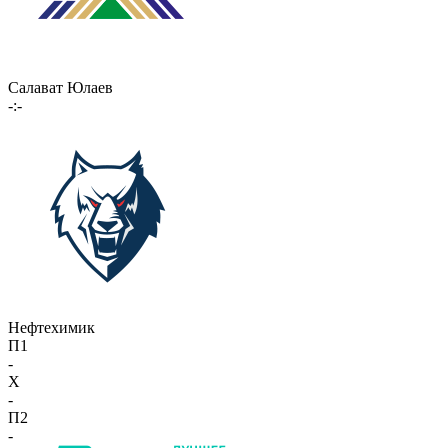
Салават Юлаев
-:-
Нефтехимик
П1
-
X
-
П2
-