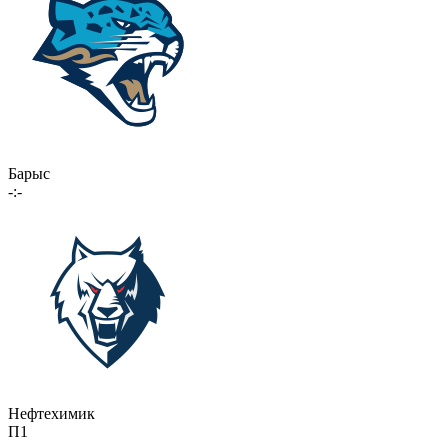
Барыс
-:-
Нефтехимик
П1