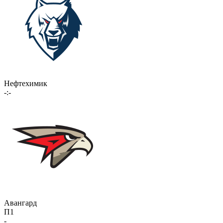
Нефтехимик
-:-
Авангард
П1
-