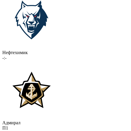
Нефтехимик
-:-
Адмирал
П1