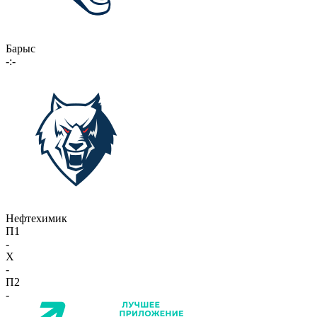
Барыс
-:-
Нефтехимик
П1
-
X
-
П2
-