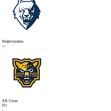
Нефтехимик
-:-
ХК Сочи
П1
-