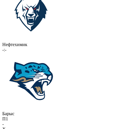
Нефтехимик
-:-
Барыс
П1
-