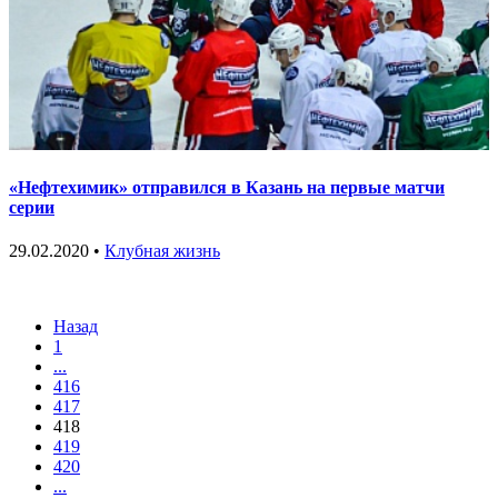
«Нефтехимик» отправился в Казань на первые матчи
серии
29.02.2020 •
Клубная жизнь
Назад
1
...
416
417
418
419
420
...