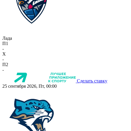
Лада
П1
-
X
-
П2
-
Сделать ставку
25 сентября 2026, Пт, 00:00