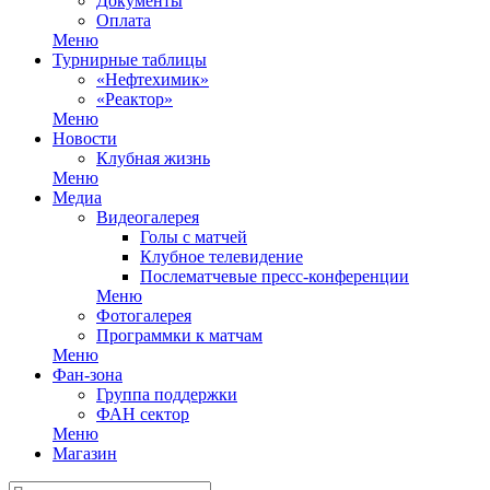
Документы
Оплата
Меню
Турнирные таблицы
«Нефтехимик»
«Реактор»
Меню
Новости
Клубная жизнь
Меню
Медиа
Видеогалерея
Голы с матчей
Клубное телевидение
Послематчевые пресс-конференции
Меню
Фотогалерея
Программки к матчам
Меню
Фан-зона
Группа поддержки
ФАН сектор
Меню
Магазин