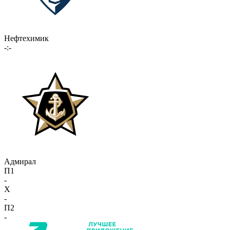
Нефтехимик
-:-
Адмирал
П1
-
X
-
П2
-