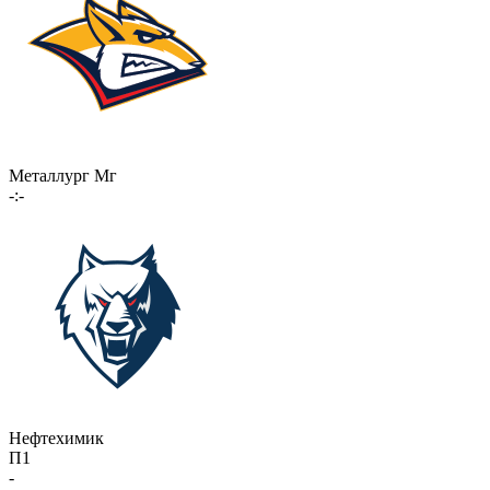
Металлург Мг
-:-
Нефтехимик
П1
-