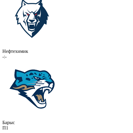
Нефтехимик
-:-
Барыс
П1