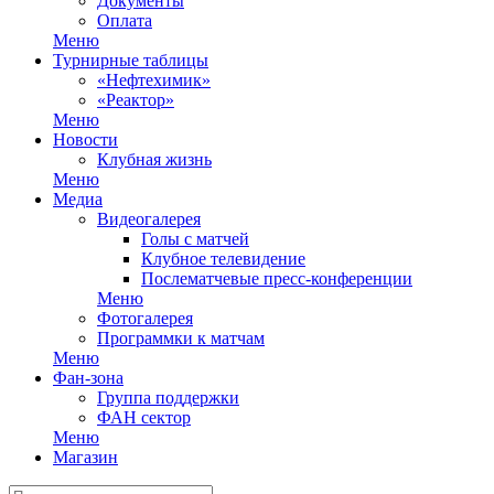
Документы
Оплата
Меню
Турнирные таблицы
«Нефтехимик»
«Реактор»
Меню
Новости
Клубная жизнь
Меню
Медиа
Видеогалерея
Голы с матчей
Клубное телевидение
Послематчевые пресс-конференции
Меню
Фотогалерея
Программки к матчам
Меню
Фан-зона
Группа поддержки
ФАН сектор
Меню
Магазин