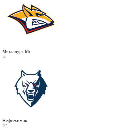
Металлург Мг
-:-
Нефтехимик
П1