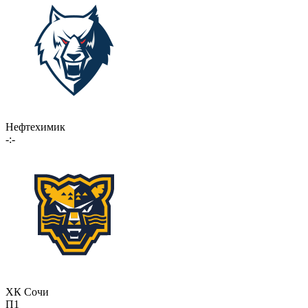
Нефтехимик
-:-
ХК Сочи
П1