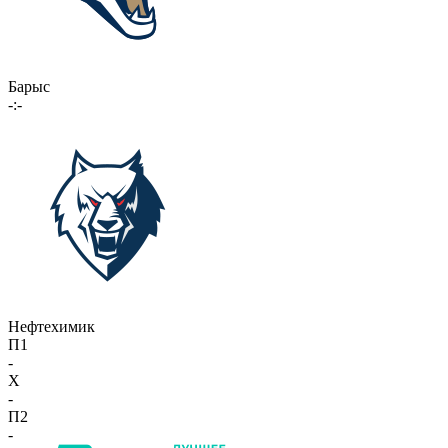
Барыс
-:-
Нефтехимик
П1
-
X
-
П2
-