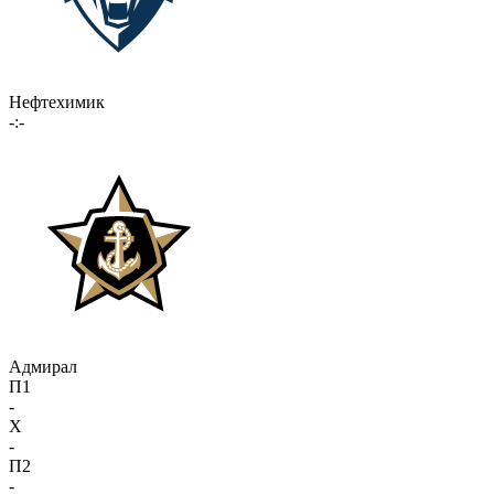
Нефтехимик
-:-
Адмирал
П1
-
X
-
П2
-