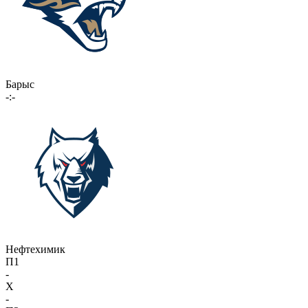
Барыс
-:-
Нефтехимик
П1
-
X
-