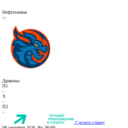
Нефтехимик
-:-
Драконы
П1
-
X
-
П2
-
Сделать ставку
08 сентября 2026, Вт, 00:00