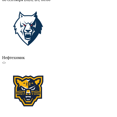
Нефтехимик
-:-