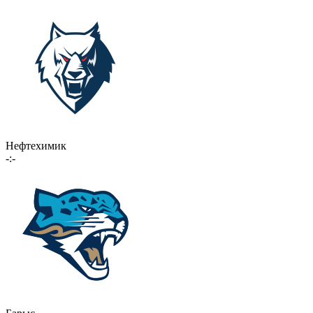
Нефтехимик
-:-