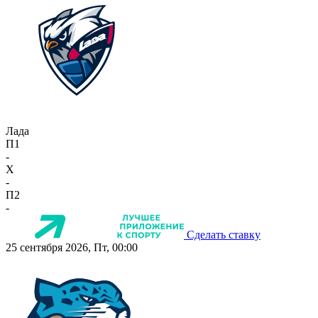
Лада
П1
-
X
-
П2
-
Сделать ставку
25 сентября 2026, Пт, 00:00