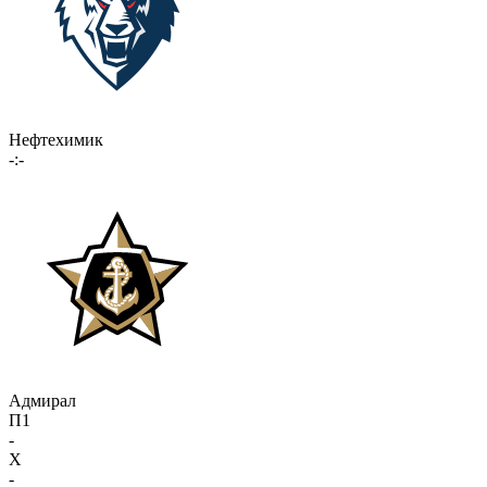
Нефтехимик
-:-
Адмирал
П1
-
X
-