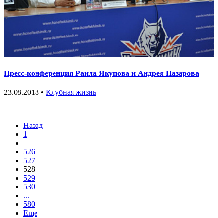
Пресс-конференция Раила Якупова и Андрея Назарова
23.08.2018 •
Клубная жизнь
Назад
1
...
526
527
528
529
530
...
580
Еще