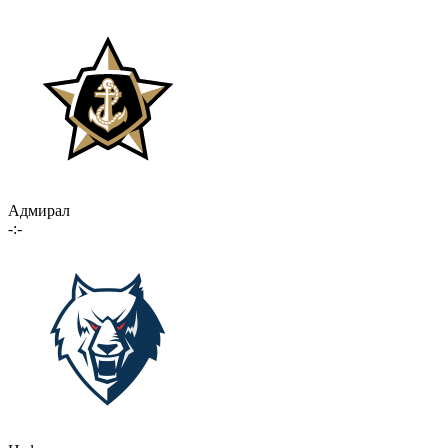
Адмирал
-:-