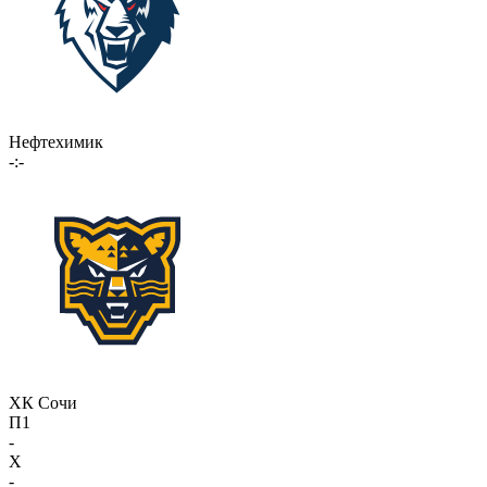
Нефтехимик
-:-
ХК Сочи
П1
-
X
-