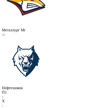
Металлург Мг
-:-
Нефтехимик
П1
-
X
-