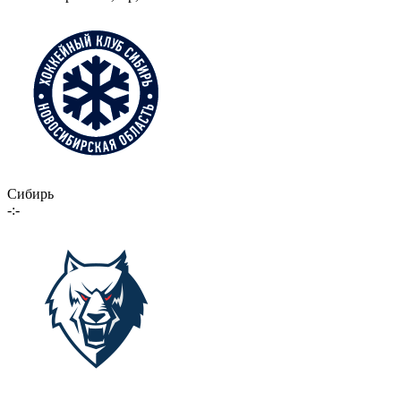
Сибирь
-:-