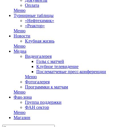
Документы
Оплата
Меню
Турнирные таблицы
«Нефтехимик»
«Реактор»
Меню
Новости
Клубная жизнь
Меню
Медиа
Видеогалерея
Голы с матчей
Клубное телевидение
Послематчевые пресс-конференции
Меню
Фотогалерея
Программки к матчам
Меню
Фан-зона
Группа поддержки
ФАН сектор
Меню
Магазин