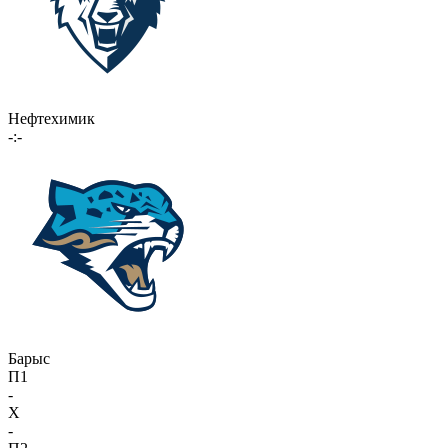
Нефтехимик
-:-
Барыс
П1
-
X
-