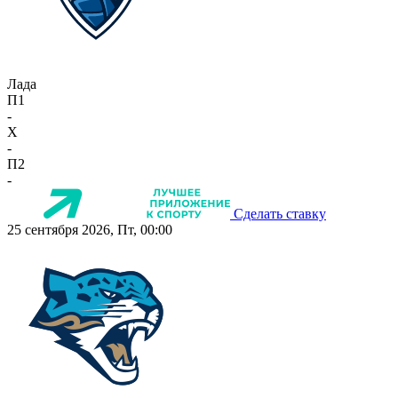
Лада
П1
-
X
-
П2
-
Сделать ставку
25 сентября 2026, Пт, 00:00