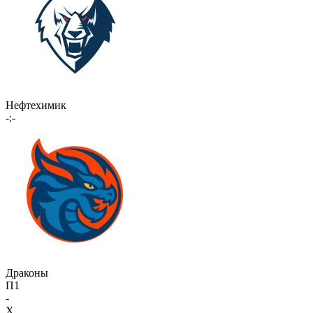
Нефтехимик
-:-
Драконы
П1
-
X