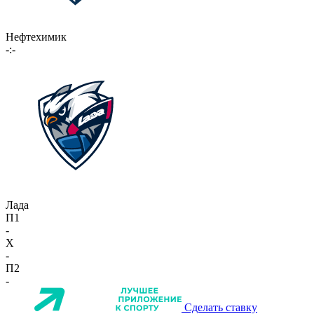
Нефтехимик
-:-
Лада
П1
-
X
-
П2
-
Сделать ставку