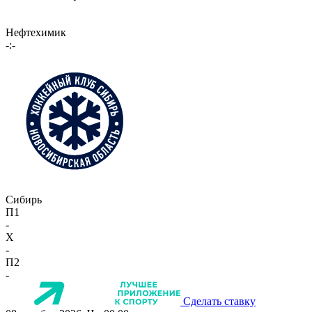
Нефтехимик
-:-
Сибирь
П1
-
X
-
П2
-
Сделать ставку