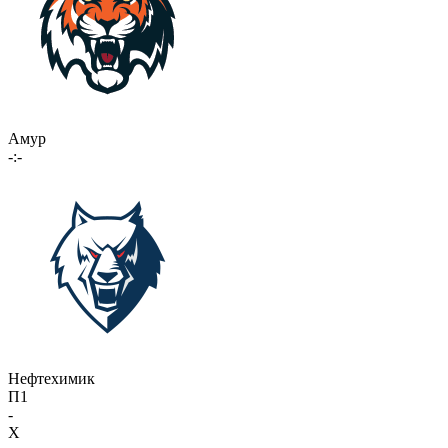
Амур
-:-
Нефтехимик
П1
-
X