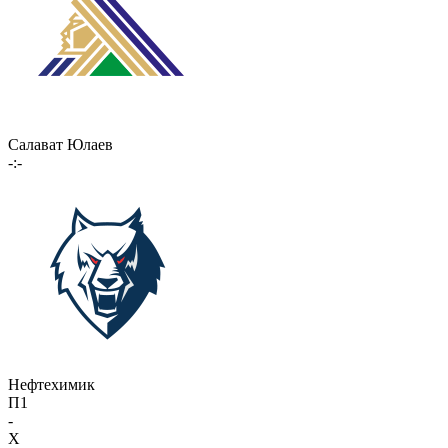
Салават Юлаев
-:-
Нефтехимик
П1
-
X