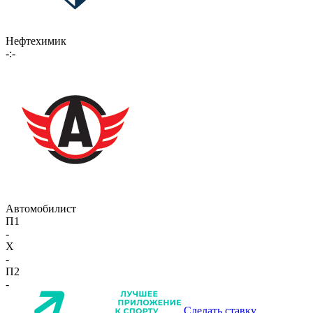
Нефтехимик
-:-
Автомобилист
П1
-
X
-
П2
-
Сделать ставку