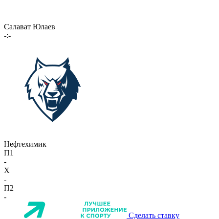
Салават Юлаев
-:-
Нефтехимик
П1
-
X
-
П2
-
Сделать ставку