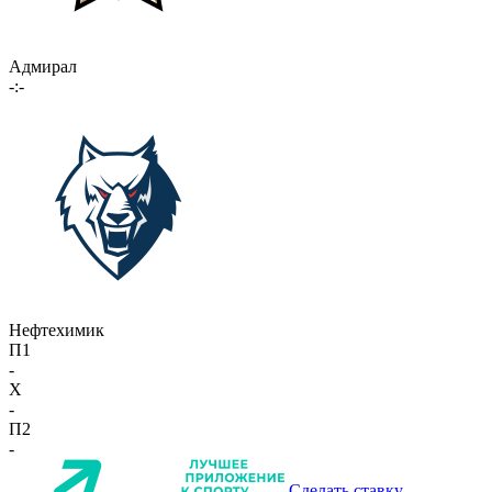
Адмирал
-:-
Нефтехимик
П1
-
X
-
П2
-
Сделать ставку