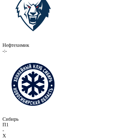
Нефтехимик
-:-
Сибирь
П1
-
X