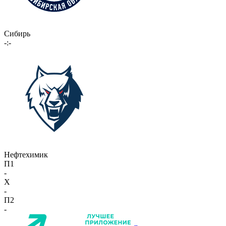
Сибирь
-:-
Нефтехимик
П1
-
X
-
П2
-