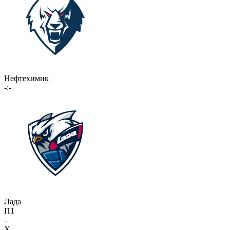
Нефтехимик
-:-
Лада
П1
-
X