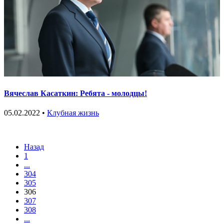
Вячеслав Касаткин: Ребята - молодцы!
05.02.2022 •
Клубная жизнь
Назад
1
...
304
305
306
307
308
...