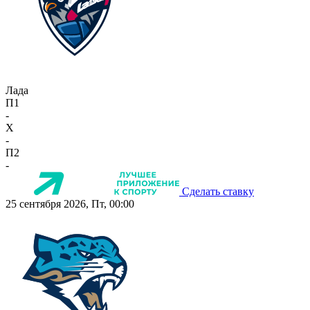
Лада
П1
-
X
-
П2
-
Сделать ставку
25 сентября 2026, Пт, 00:00