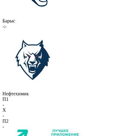
Барыс
-:-
Нефтехимик
П1
-
X
-
П2
-