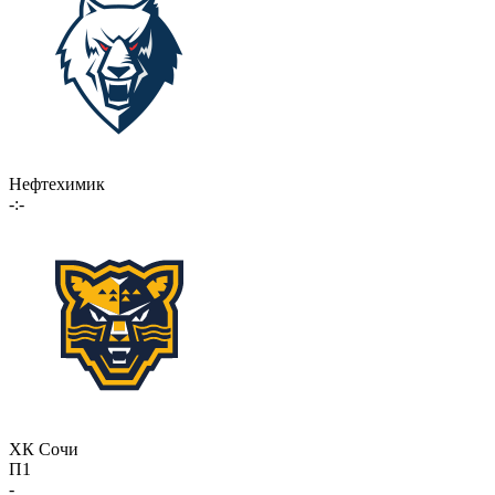
Нефтехимик
-:-
ХК Сочи
П1
-