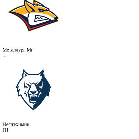
Металлург Мг
-:-
Нефтехимик
П1
-