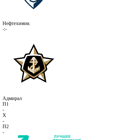
Нефтехимик
-:-
Адмирал
П1
-
X
-
П2
-