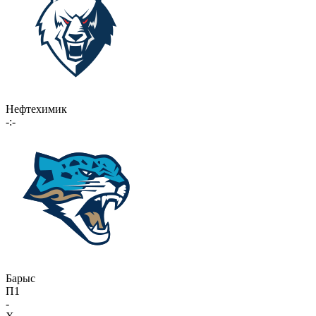
Нефтехимик
-:-
Барыс
П1
-