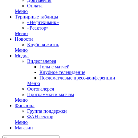
Документы
Оплата
Меню
Турнирные таблицы
«Нефтехимик»
«Реактор»
Меню
Новости
Клубная жизнь
Меню
Медиа
Видеогалерея
Голы с матчей
Клубное телевидение
Послематчевые пресс-конференции
Меню
Фотогалерея
Программки к матчам
Меню
Фан-зона
Группа поддержки
ФАН сектор
Меню
Магазин