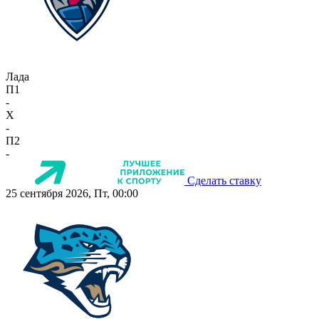
Лада
П1
-
X
-
П2
-
Сделать ставку
25 сентября 2026, Пт, 00:00