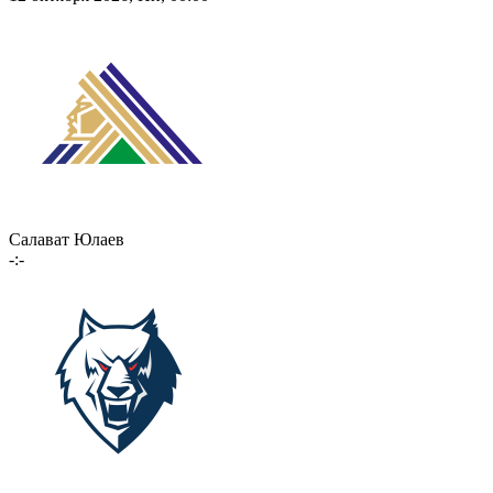
Салават Юлаев
-:-