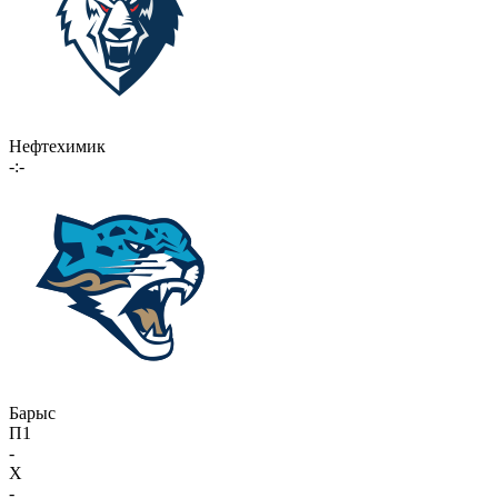
Нефтехимик
-:-
Барыс
П1
-
X
-