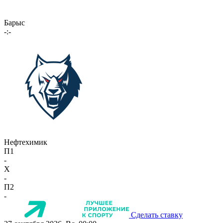
Барыс
-:-
Нефтехимик
П1
-
X
-
П2
-
Сделать ставку