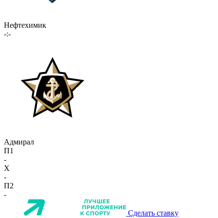
Нефтехимик
-:-
Адмирал
П1
-
X
-
П2
-
Сделать ставку