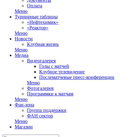
Документы
Оплата
Меню
Турнирные таблицы
«Нефтехимик»
«Реактор»
Меню
Новости
Клубная жизнь
Меню
Медиа
Видеогалерея
Голы с матчей
Клубное телевидение
Послематчевые пресс-конференции
Меню
Фотогалерея
Программки к матчам
Меню
Фан-зона
Группа поддержки
ФАН сектор
Меню
Магазин