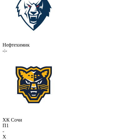
Нефтехимик
-:-
ХК Сочи
П1
-
X