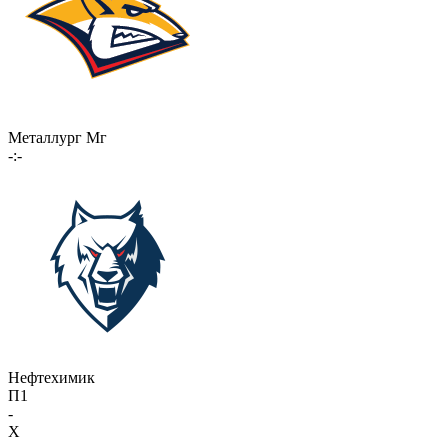
Металлург Мг
-:-
Нефтехимик
П1
-
X